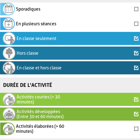
Sporadiques
En plusieurs séances
En classe seulement
Hors classe
En classe et hors classe
DURÉE DE L'ACTIVITÉ
Activités courtes (< 30
minutes)
Activités développées
(Entre 30 et 60 minutes)
Activités élaborées (> 60
minutes)