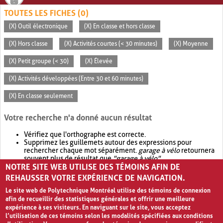
TOUTES LES FICHES (0)
(X) Outil électronique
(X) En classe et hors classe
(X) Hors classe
(X) Activités courtes (< 30 minutes)
(X) Moyenne
(X) Petit groupe (< 30)
(X) Élevée
(X) Activités développées (Entre 30 et 60 minutes)
(X) En classe seulement
Votre recherche n'a donné aucun résultat
Vérifiez que l'orthographe est correcte.
Supprimez les guillemets autour des expressions pour
rechercher chaque mot séparément.
garage à vélo
retournera
souvent plus de résultat que
"garage à vélo"
.
NOTRE SITE WEB UTILISE DES TÉMOINS AFIN DE
Envisagez d'élargir votre recherche avec
OR
.
garage OR vélo
retournera souvent plus de résultat que
garage à vélo
.
REHAUSSER VOTRE EXPÉRIENCE DE NAVIGATION.
Le site web de Polytechnique Montréal utilise des témoins de connexion
afin de recueillir des statistiques générales et offrir une meilleure
expérience à ses visiteurs. En naviguant sur le site, vous acceptez
l’utilisation de ces témoins selon les modalités spécifiées aux conditions