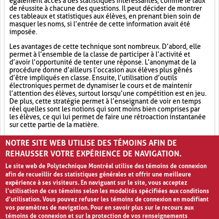
également accès à des statistiques intéressantes, comme le taux
de réussite à chacune des questions. Il peut décider de montrer
ces tableaux et statistiques aux élèves, en prenant bien soin de
masquer les noms, si l’entrée de cette information avait été
imposée.
Les avantages de cette technique sont nombreux. D’abord, elle
permet à l’ensemble de la classe de participer à l’activité et
d’avoir l’opportunité de tenter une réponse. L’anonymat de la
procédure donne d’ailleurs l’occasion aux élèves plus gênés
d’être impliqués en classe. Ensuite, l’utilisation d’outils
électroniques permet de dynamiser le cours et de maintenir
l’attention des élèves, surtout lorsqu’une compétition est en jeu.
De plus, cette stratégie permet à l’enseignant de voir en temps
réel quelles sont les notions qui sont moins bien comprises par
les élèves, ce qui lui permet de faire une rétroaction instantanée
sur cette partie de la matière.
Outil électronique (4)
Socialisation (8)
Ludification (9)
NOTRE SITE WEB UTILISE DES TÉMOINS AFIN DE
REHAUSSER VOTRE EXPÉRIENCE DE NAVIGATION.
Le site web de Polytechnique Montréal utilise des témoins de connexion
afin de recueillir des statistiques générales et offrir une meilleure
expérience à ses visiteurs. En naviguant sur le site, vous acceptez
l’utilisation de ces témoins selon les modalités spécifiées aux conditions
d’utilisation. Vous pouvez refuser les témoins de connexion en modifiant
vos paramètres de navigation. Pour en savoir plus sur le recours aux
témoins de connexion et sur la protection de vos renseignements