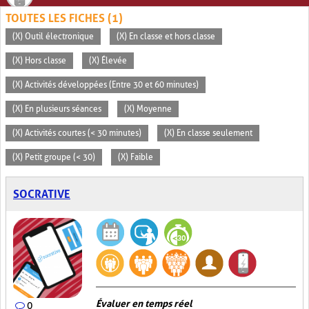
TOUTES LES FICHES (1)
(X) Outil électronique
(X) En classe et hors classe
(X) Hors classe
(X) Élevée
(X) Activités développées (Entre 30 et 60 minutes)
(X) En plusieurs séances
(X) Moyenne
(X) Activités courtes (< 30 minutes)
(X) En classe seulement
(X) Petit groupe (< 30)
(X) Faible
SOCRATIVE
Évaluer en temps réel
0