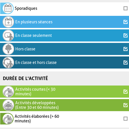
Sporadiques
En plusieurs séances
En classe seulement
Hors classe
En classe et hors classe
DURÉE DE L'ACTIVITÉ
Activités courtes (< 30
minutes)
Activités développées
(Entre 30 et 60 minutes)
Activités élaborées (> 60
minutes)