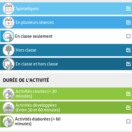
Sporadiques
En plusieurs séances
En classe seulement
Hors classe
En classe et hors classe
DURÉE DE L'ACTIVITÉ
Activités courtes (< 30
minutes)
Activités développées
(Entre 30 et 60 minutes)
Activités élaborées (> 60
minutes)