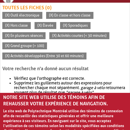
TOUTES LES FICHES (0)
(X) Outil électronique
(X) En classe et hors classe
(X) Hors classe
(X) Élevée
(X) Sporadiques
(X) En plusieurs séances
(X) Activités courtes (< 30 minutes)
(X) Grand groupe (> 100)
(X) Activités développées (Entre 30 et 60 minutes)
Votre recherche n'a donné aucun résultat
Vérifiez que l'orthographe est correcte.
Supprimez les guillemets autour des expressions pour
rechercher chaque mot séparément.
garage à vélo
retournera
souvent plus de résultat que
"garage à vélo"
.
NOTRE SITE WEB UTILISE DES TÉMOINS AFIN DE
Envisagez d'élargir votre recherche avec
OR
.
garage OR vélo
retournera souvent plus de résultat que
garage à vélo
.
REHAUSSER VOTRE EXPÉRIENCE DE NAVIGATION.
Le site web de Polytechnique Montréal utilise des témoins de connexion
afin de recueillir des statistiques générales et offrir une meilleure
expérience à ses visiteurs. En naviguant sur le site, vous acceptez
l’utilisation de ces témoins selon les modalités spécifiées aux conditions