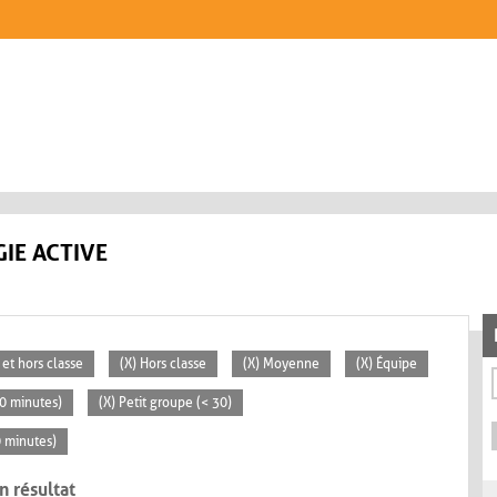
IE ACTIVE
 et hors classe
(X) Hors classe
(X) Moyenne
(X) Équipe
30 minutes)
(X) Petit groupe (< 30)
0 minutes)
n résultat