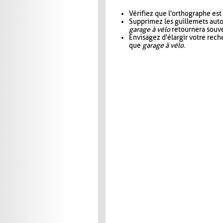
Vérifiez que l'orthographe est
Supprimez les guillemets aut
garage à vélo
retournera souve
Envisagez d'élargir votre rec
que
garage à vélo
.