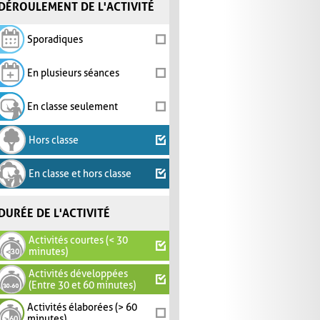
DÉROULEMENT DE L'ACTIVITÉ
Sporadiques
En plusieurs séances
En classe seulement
Hors classe
En classe et hors classe
DURÉE DE L'ACTIVITÉ
Activités courtes (< 30
minutes)
Activités développées
(Entre 30 et 60 minutes)
Activités élaborées (> 60
minutes)