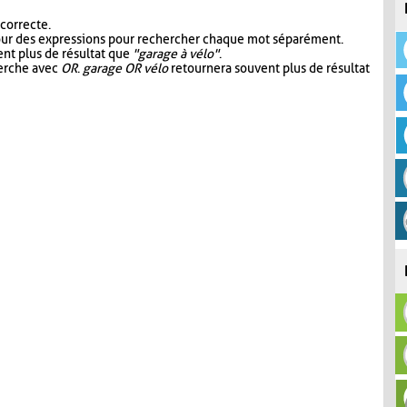
 correcte.
our des expressions pour rechercher chaque mot séparément.
nt plus de résultat que
"garage à vélo"
.
herche avec
OR
.
garage OR vélo
retournera souvent plus de résultat