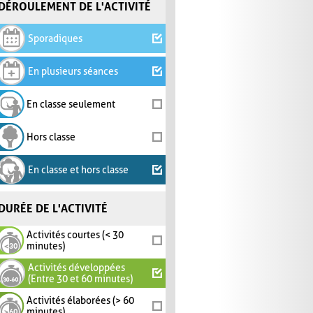
DÉROULEMENT DE L'ACTIVITÉ
Sporadiques
En plusieurs séances
En classe seulement
Hors classe
En classe et hors classe
DURÉE DE L'ACTIVITÉ
Activités courtes (< 30
minutes)
Activités développées
(Entre 30 et 60 minutes)
Activités élaborées (> 60
minutes)