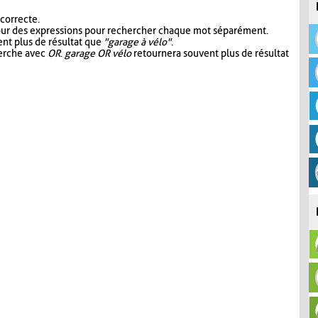
 correcte.
our des expressions pour rechercher chaque mot séparément.
nt plus de résultat que
"garage à vélo"
.
herche avec
OR
.
garage OR vélo
retournera souvent plus de résultat