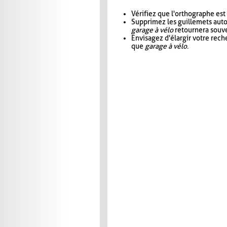
Vérifiez que l'orthographe est
Supprimez les guillemets aut
garage à vélo
retournera souve
Envisagez d'élargir votre rec
que
garage à vélo
.