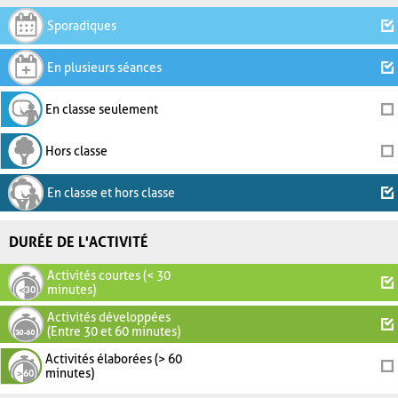
Sporadiques
En plusieurs séances
En classe seulement
Hors classe
En classe et hors classe
DURÉE DE L'ACTIVITÉ
Activités courtes (< 30
minutes)
Activités développées
(Entre 30 et 60 minutes)
Activités élaborées (> 60
minutes)