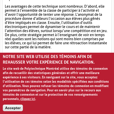
Les avantages de cette technique sont nombreux. D’abord, elle
permet à l’ensemble de la classe de participer à l’activité et
d’avoir l’opportunité de tenter une réponse. L’anonymat de la
procédure donne d’ailleurs l’occasion aux élèves plus gênés
d’être impliqués en classe. Ensuite, l’utilisation d’outils
électroniques permet de dynamiser le cours et de maintenir
l’attention des élèves, surtout lorsqu’une compétition est en jeu.
De plus, cette stratégie permet à l’enseignant de voir en temps
réel quelles sont les notions qui sont moins bien comprises par
les élèves, ce qui lui permet de faire une rétroaction instantanée
sur cette partie de la matière.
Outil électronique (4)
Socialisation (8)
Ludification (9)
NOTRE SITE WEB UTILISE DES TÉMOINS AFIN DE
REHAUSSER VOTRE EXPÉRIENCE DE NAVIGATION.
Le site web de Polytechnique Montréal utilise des témoins de connexion
afin de recueillir des statistiques générales et offrir une meilleure
expérience à ses visiteurs. En naviguant sur le site, vous acceptez
l’utilisation de ces témoins selon les modalités spécifiées aux conditions
d’utilisation. Vous pouvez refuser les témoins de connexion en modifiant
vos paramètres de navigation. Pour en savoir plus sur le recours aux
témoins de connexion et sur la protection de vos renseignements
personnels,
cliquez ici
.
Avis de confidentialité et conditions d’utilisation
Accepter