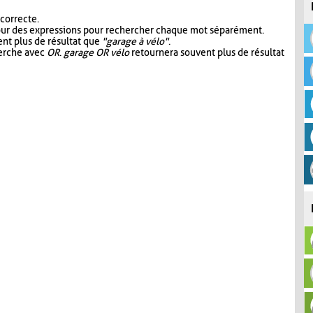
 correcte.
our des expressions pour rechercher chaque mot séparément.
nt plus de résultat que
"garage à vélo"
.
herche avec
OR
.
garage OR vélo
retournera souvent plus de résultat