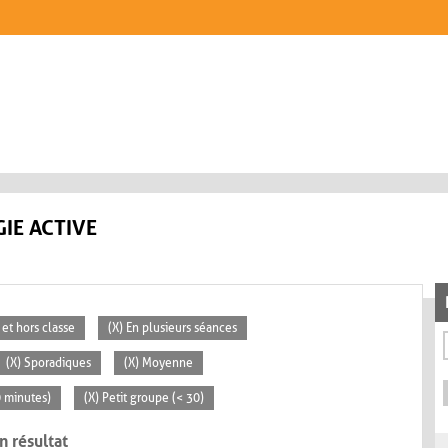
IE ACTIVE
 et hors classe
(X) En plusieurs séances
(X) Sporadiques
(X) Moyenne
0 minutes)
(X) Petit groupe (< 30)
n résultat