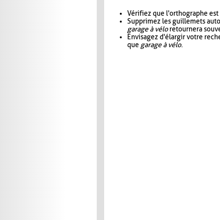
Vérifiez que l'orthographe est
Supprimez les guillemets aut
garage à vélo
retournera souve
Envisagez d'élargir votre rec
que
garage à vélo
.