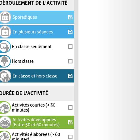
DÉROULEMENT DE L'ACTIVITÉ
Sporadiques
En plusieurs séances
En classe seulement
Hors classe
En classe et hors classe
DURÉE DE L'ACTIVITÉ
Activités courtes (< 30
minutes)
Activités développées
(Entre 30 et 60 minutes)
Activités élaborées (> 60
minutes)