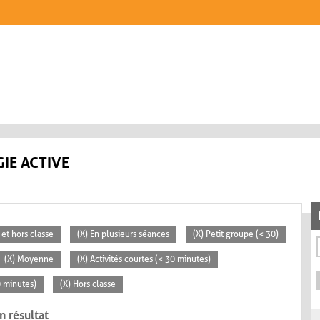
IE ACTIVE
 et hors classe
(X) En plusieurs séances
(X) Petit groupe (< 30)
(X) Moyenne
(X) Activités courtes (< 30 minutes)
0 minutes)
(X) Hors classe
n résultat