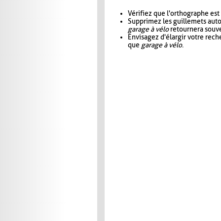
Vérifiez que l'orthographe est
Supprimez les guillemets aut
garage à vélo
retournera souve
Envisagez d'élargir votre rec
que
garage à vélo
.