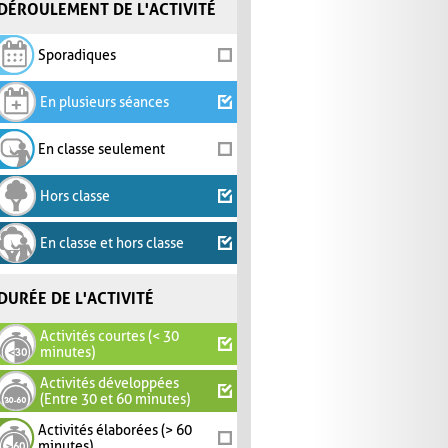
DÉROULEMENT DE L'ACTIVITÉ
Sporadiques
En plusieurs séances
En classe seulement
Hors classe
En classe et hors classe
DURÉE DE L'ACTIVITÉ
Activités courtes (< 30
minutes)
Activités développées
(Entre 30 et 60 minutes)
Activités élaborées (> 60
minutes)