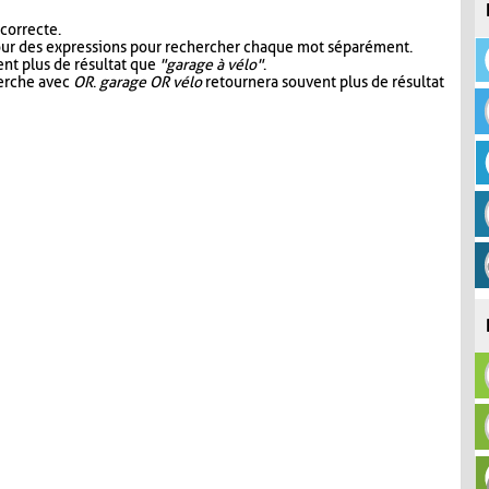
 correcte.
our des expressions pour rechercher chaque mot séparément.
nt plus de résultat que
"garage à vélo"
.
herche avec
OR
.
garage OR vélo
retournera souvent plus de résultat