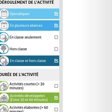
DÉROULEMENT DE L'ACTIVITÉ
Sporadiques
En plusieurs séances
En classe seulement
Hors classe
En classe et hors classe
DURÉE DE L'ACTIVITÉ
Activités courtes (< 30
minutes)
Activités développées
(Entre 30 et 60 minutes)
Activités élaborées (> 60
minutes)