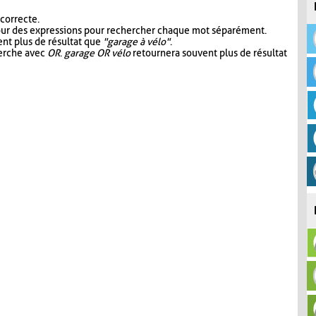
 correcte.
our des expressions pour rechercher chaque mot séparément.
nt plus de résultat que
"garage à vélo"
.
herche avec
OR
.
garage OR vélo
retournera souvent plus de résultat