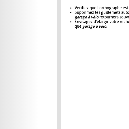
Vérifiez que l'orthographe est
Supprimez les guillemets aut
garage à vélo
retournera souve
Envisagez d'élargir votre rec
que
garage à vélo
.