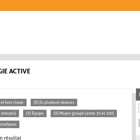
IE ACTIVE
 et hors classe
(X) En plusieurs séances
0 minutes)
(X) Équipe
(X) Moyen groupe (entre 30 et 100)
poradiques
n résultat