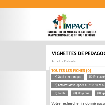
Aller au contenu principal
VIGNETTES DE PÉDAGOG
Accueil
Recherche
TOUTES LES FICHES (0)
(X) Outil électronique
(X) En classe
(X) Activités développées (Entre 30 et 6
(X) Faible
(X) Moyenne
(X) S
Votre recherche n'a donné aucu