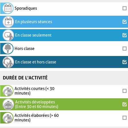
Sporadiques
En plusieurs séances
En classe seulement
Hors classe
En classe et hors classe
DURÉE DE L'ACTIVITÉ
Activités courtes (< 30
minutes)
Activités développées
(Entre 30 et 60 minutes)
Activités élaborées (> 60
minutes)