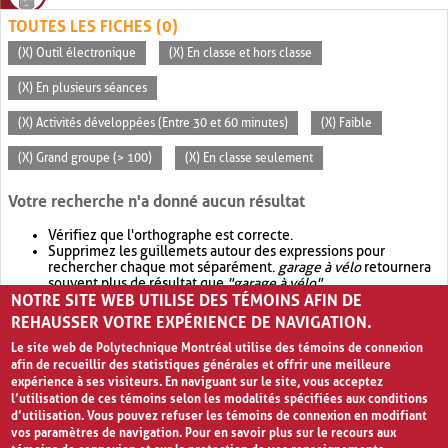
TOUTES LES FICHES (0)
(X) Outil électronique
(X) En classe et hors classe
(X) En plusieurs séances
(X) Activités développées (Entre 30 et 60 minutes)
(X) Faible
(X) Grand groupe (> 100)
(X) En classe seulement
Votre recherche n'a donné aucun résultat
Vérifiez que l'orthographe est correcte.
Supprimez les guillemets autour des expressions pour
rechercher chaque mot séparément.
garage à vélo
retournera
souvent plus de résultat que
"garage à vélo"
.
NOTRE SITE WEB UTILISE DES TÉMOINS AFIN DE
Envisagez d'élargir votre recherche avec
OR
.
garage OR vélo
retournera souvent plus de résultat que
garage à vélo
.
REHAUSSER VOTRE EXPÉRIENCE DE NAVIGATION.
Le site web de Polytechnique Montréal utilise des témoins de connexion
afin de recueillir des statistiques générales et offrir une meilleure
expérience à ses visiteurs. En naviguant sur le site, vous acceptez
l’utilisation de ces témoins selon les modalités spécifiées aux conditions
d’utilisation. Vous pouvez refuser les témoins de connexion en modifiant
vos paramètres de navigation. Pour en savoir plus sur le recours aux