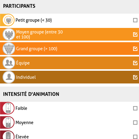
PARTICIPANTS
Petit groupe (< 30)
Moyen groupe (entre 30
et 100)
Grand groupe (> 100)
Équipe
Individuel
INTENSITÉ D'ANIMATION
Faible
Moyenne
Élevée