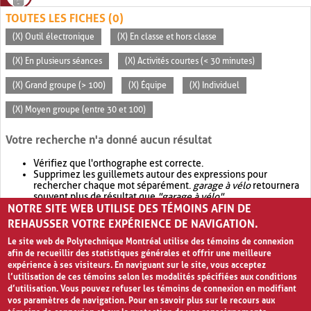
TOUTES LES FICHES (0)
(X) Outil électronique
(X) En classe et hors classe
(X) En plusieurs séances
(X) Activités courtes (< 30 minutes)
(X) Grand groupe (> 100)
(X) Équipe
(X) Individuel
(X) Moyen groupe (entre 30 et 100)
Votre recherche n'a donné aucun résultat
Vérifiez que l'orthographe est correcte.
Supprimez les guillemets autour des expressions pour
rechercher chaque mot séparément.
garage à vélo
retournera
souvent plus de résultat que
"garage à vélo"
.
NOTRE SITE WEB UTILISE DES TÉMOINS AFIN DE
Envisagez d'élargir votre recherche avec
OR
.
garage OR vélo
retournera souvent plus de résultat que
garage à vélo
.
REHAUSSER VOTRE EXPÉRIENCE DE NAVIGATION.
Le site web de Polytechnique Montréal utilise des témoins de connexion
afin de recueillir des statistiques générales et offrir une meilleure
expérience à ses visiteurs. En naviguant sur le site, vous acceptez
l’utilisation de ces témoins selon les modalités spécifiées aux conditions
d’utilisation. Vous pouvez refuser les témoins de connexion en modifiant
vos paramètres de navigation. Pour en savoir plus sur le recours aux