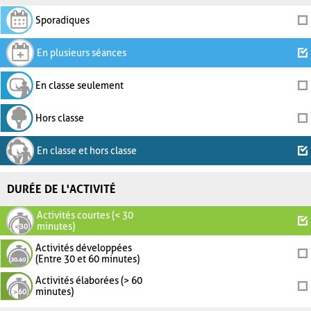
Sporadiques
En plusieurs séances
En classe seulement
Hors classe
En classe et hors classe
DURÉE DE L'ACTIVITÉ
Activités courtes (< 30
minutes)
Activités développées
(Entre 30 et 60 minutes)
Activités élaborées (> 60
minutes)