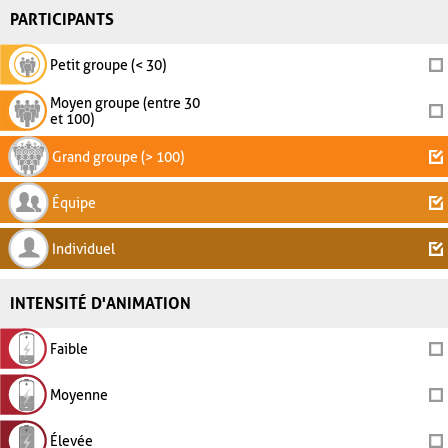
PARTICIPANTS
Petit groupe (< 30)
Moyen groupe (entre 30
et 100)
Grand groupe (> 100)
Équipe
Individuel
INTENSITÉ D'ANIMATION
Faible
Moyenne
Élevée