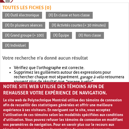
TOUTES LES FICHES (0)
(X) Outil électronique
(X) En classe et hors classe
(X) En plusieurs séances
(X) Activités courtes (< 30 minutes)
(X) Grand groupe (> 100)
(X) Équipe
(X) Hors classe
(X) Individuel
Votre recherche n'a donné aucun résultat
Vérifiez que l'orthographe est correcte.
Supprimez les guillemets autour des expressions pour
rechercher chaque mot séparément.
garage à vélo
retournera
souvent plus de résultat que
"garage à vélo"
.
NOTRE SITE WEB UTILISE DES TÉMOINS AFIN DE
Envisagez d'élargir votre recherche avec
OR
.
garage OR vélo
retournera souvent plus de résultat que
garage à vélo
.
REHAUSSER VOTRE EXPÉRIENCE DE NAVIGATION.
Le site web de Polytechnique Montréal utilise des témoins de connexion
afin de recueillir des statistiques générales et offrir une meilleure
expérience à ses visiteurs. En naviguant sur le site, vous acceptez
l’utilisation de ces témoins selon les modalités spécifiées aux conditions
d’utilisation. Vous pouvez refuser les témoins de connexion en modifiant
vos paramètres de navigation. Pour en savoir plus sur le recours aux