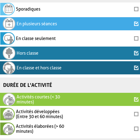
Sporadiques
En plusieurs séances
En classe seulement
Hors classe
En classe et hors classe
DURÉE DE L'ACTIVITÉ
Activités courtes (< 30
minutes)
Activités développées
(Entre 30 et 60 minutes)
Activités élaborées (> 60
minutes)