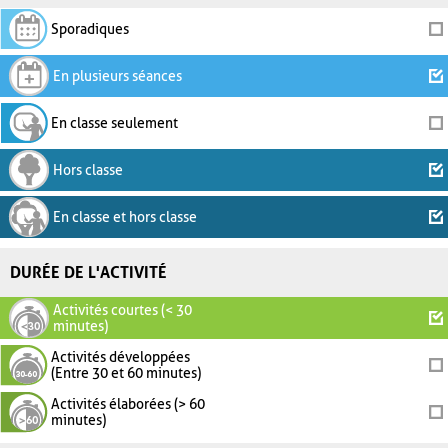
Sporadiques
En plusieurs séances
En classe seulement
Hors classe
En classe et hors classe
DURÉE DE L'ACTIVITÉ
Activités courtes (< 30
minutes)
Activités développées
(Entre 30 et 60 minutes)
Activités élaborées (> 60
minutes)