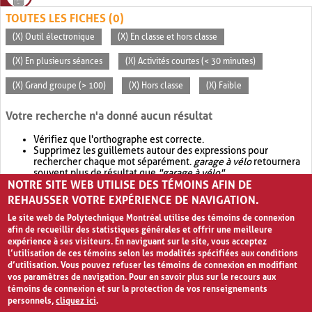
TOUTES LES FICHES (0)
(X) Outil électronique
(X) En classe et hors classe
(X) En plusieurs séances
(X) Activités courtes (< 30 minutes)
(X) Grand groupe (> 100)
(X) Hors classe
(X) Faible
Votre recherche n'a donné aucun résultat
Vérifiez que l'orthographe est correcte.
Supprimez les guillemets autour des expressions pour
rechercher chaque mot séparément.
garage à vélo
retournera
souvent plus de résultat que
"garage à vélo"
.
NOTRE SITE WEB UTILISE DES TÉMOINS AFIN DE
Envisagez d'élargir votre recherche avec
OR
.
garage OR vélo
retournera souvent plus de résultat que
garage à vélo
.
REHAUSSER VOTRE EXPÉRIENCE DE NAVIGATION.
Le site web de Polytechnique Montréal utilise des témoins de connexion
afin de recueillir des statistiques générales et offrir une meilleure
expérience à ses visiteurs. En naviguant sur le site, vous acceptez
l’utilisation de ces témoins selon les modalités spécifiées aux conditions
d’utilisation. Vous pouvez refuser les témoins de connexion en modifiant
vos paramètres de navigation. Pour en savoir plus sur le recours aux
témoins de connexion et sur la protection de vos renseignements
personnels,
cliquez ici
.
Avis de confidentialité et conditions d’utilisation