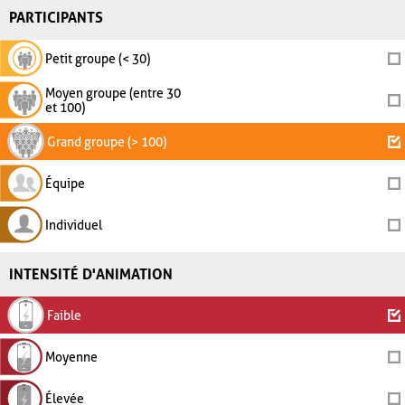
PARTICIPANTS
Petit groupe (< 30)
Moyen groupe (entre 30
et 100)
Grand groupe (> 100)
Équipe
Individuel
INTENSITÉ D'ANIMATION
Faible
Moyenne
Élevée