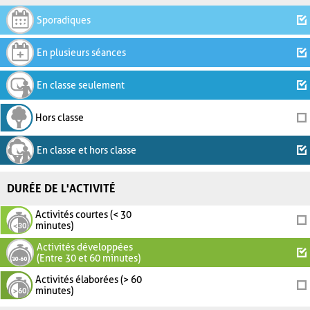
Sporadiques
En plusieurs séances
En classe seulement
Hors classe
En classe et hors classe
DURÉE DE L'ACTIVITÉ
Activités courtes (< 30
minutes)
Activités développées
(Entre 30 et 60 minutes)
Activités élaborées (> 60
minutes)