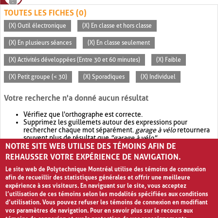
TOUTES LES FICHES (0)
(X) Outil électronique
(X) En classe et hors classe
(X) En plusieurs séances
(X) En classe seulement
(X) Activités développées (Entre 30 et 60 minutes)
(X) Faible
(X) Petit groupe (< 30)
(X) Sporadiques
(X) Individuel
Votre recherche n'a donné aucun résultat
Vérifiez que l'orthographe est correcte.
Supprimez les guillemets autour des expressions pour
rechercher chaque mot séparément.
garage à vélo
retournera
souvent plus de résultat que
"garage à vélo"
.
NOTRE SITE WEB UTILISE DES TÉMOINS AFIN DE
Envisagez d'élargir votre recherche avec
OR
.
garage OR vélo
retournera souvent plus de résultat que
garage à vélo
.
REHAUSSER VOTRE EXPÉRIENCE DE NAVIGATION.
Le site web de Polytechnique Montréal utilise des témoins de connexion
afin de recueillir des statistiques générales et offrir une meilleure
expérience à ses visiteurs. En naviguant sur le site, vous acceptez
l’utilisation de ces témoins selon les modalités spécifiées aux conditions
d’utilisation. Vous pouvez refuser les témoins de connexion en modifiant
vos paramètres de navigation. Pour en savoir plus sur le recours aux