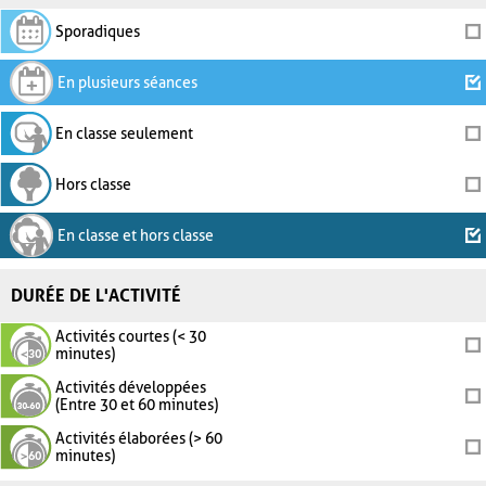
Sporadiques
En plusieurs séances
En classe seulement
Hors classe
En classe et hors classe
DURÉE DE L'ACTIVITÉ
Activités courtes (< 30
minutes)
Activités développées
(Entre 30 et 60 minutes)
Activités élaborées (> 60
minutes)