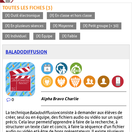
TOUTES LES FICHES (3)
(X) Outil électronique
(X) En classe et hors classe
(X) En plusieurs séances
(X) Moyenne
(X) Petit groupe (< 30)
(X) Individuel
(X) Équipe
(X) Faible
BALADODIFFUSION
Alpha Bravo Charlie
0
La technique
Baladodiffusion
consiste à demander aux élèves de
créer, seul ou en équipe, des fichiers audio ou vidéo sur un sujet
précis. Cela leur permet d'apprendre à faire de la recherche, à
structurer un texte clair et concis, à faire la séquence d'un fichier
audio ou vidéo et à être de bons présentateurs. Il existe plusieurs