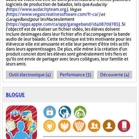
logiciels de production de balados, tels que
Audacity
(
https://www.audacityteam.org
), Vegas
(
https://www.vegascreativesoftware.com/fr-ca/
) et
GarageBand,
pour les
Mac
seulement
(
https://apps.apple.com/ca/app/garageband/id408709785
). Si
l'objectif est de réaliser un fichier vidéo, les élèves doivent
inclure des images dans leur fichier afin d'accompagner la bande
audio de leur balado. Cette technique est très motivante pour les
élèves car elle est amusante et elle leur permet d'être très actifs
dans leurs apprentissages. De plus, elle mène à la création d'un
produit concret dont les élèves sont généralement très fiers et
qu'ils ont envie de partager avec leurs collègues, leur famille et
leurs amis.
Outil électronique (4)
Performance (3)
Découverte (4)
BLOGUE