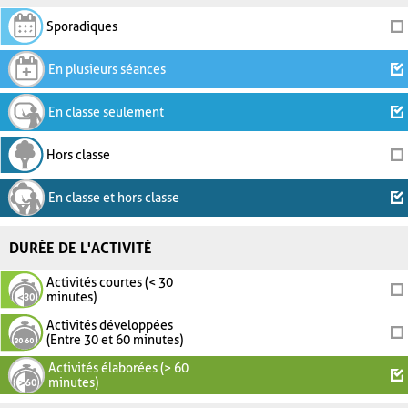
Sporadiques
En plusieurs séances
En classe seulement
Hors classe
En classe et hors classe
DURÉE DE L'ACTIVITÉ
Activités courtes (< 30
minutes)
Activités développées
(Entre 30 et 60 minutes)
Activités élaborées (> 60
minutes)