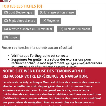
TOUTES LES FICHES (0)
(X) Outil électronique
(X) En classe et hors classe
(X) En plusieurs séances
(X) Moyenne
(X) Activités élaborées (> 60 minutes)
(X) En classe seulement
(X) Équipe
Votre recherche n'a donné aucun résultat
Vérifiez que l'orthographe est correcte.
Supprimez les guillemets autour des expressions pour
rechercher chaque mot séparément.
garage à vélo
retournera
souvent plus de résultat que
"garage à vélo"
.
NOTRE SITE WEB UTILISE DES TÉMOINS AFIN DE
Envisagez d'élargir votre recherche avec
OR
.
garage OR vélo
retournera souvent plus de résultat que
garage à vélo
.
REHAUSSER VOTRE EXPÉRIENCE DE NAVIGATION.
Le site web de Polytechnique Montréal utilise des témoins de connexion
afin de recueillir des statistiques générales et offrir une meilleure
expérience à ses visiteurs. En naviguant sur le site, vous acceptez
l’utilisation de ces témoins selon les modalités spécifiées aux conditions
d’utilisation. Vous pouvez refuser les témoins de connexion en modifiant
vos paramètres de navigation. Pour en savoir plus sur le recours aux