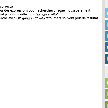
 correcte.
our des expressions pour rechercher chaque mot séparément.
nt plus de résultat que
"garage à vélo"
.
herche avec
OR
.
garage OR vélo
retournera souvent plus de résultat