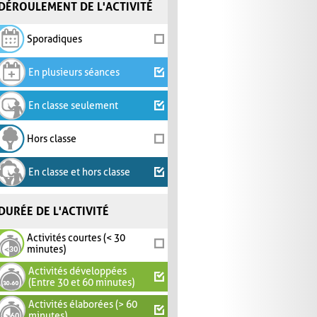
DÉROULEMENT DE L'ACTIVITÉ
Sporadiques
En plusieurs séances
En classe seulement
Hors classe
En classe et hors classe
DURÉE DE L'ACTIVITÉ
Activités courtes (< 30
minutes)
Activités développées
(Entre 30 et 60 minutes)
Activités élaborées (> 60
minutes)