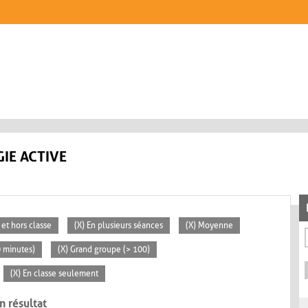
IE ACTIVE
 et hors classe
(X) En plusieurs séances
(X) Moyenne
0 minutes)
(X) Grand groupe (> 100)
(X) En classe seulement
n résultat