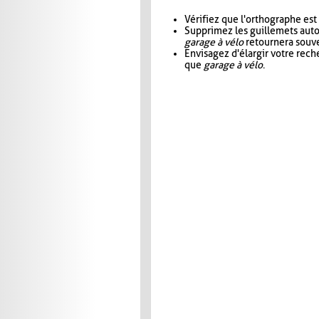
Vérifiez que l'orthographe est
Supprimez les guillemets aut
garage à vélo
retournera souve
Envisagez d'élargir votre rec
que
garage à vélo
.