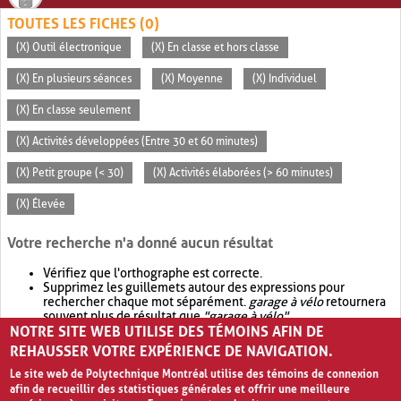
TOUTES LES FICHES (0)
(X) Outil électronique
(X) En classe et hors classe
(X) En plusieurs séances
(X) Moyenne
(X) Individuel
(X) En classe seulement
(X) Activités développées (Entre 30 et 60 minutes)
(X) Petit groupe (< 30)
(X) Activités élaborées (> 60 minutes)
(X) Élevée
Votre recherche n'a donné aucun résultat
Vérifiez que l'orthographe est correcte.
Supprimez les guillemets autour des expressions pour
rechercher chaque mot séparément.
garage à vélo
retournera
souvent plus de résultat que
"garage à vélo"
.
NOTRE SITE WEB UTILISE DES TÉMOINS AFIN DE
Envisagez d'élargir votre recherche avec
OR
.
garage OR vélo
retournera souvent plus de résultat que
garage à vélo
.
REHAUSSER VOTRE EXPÉRIENCE DE NAVIGATION.
Le site web de Polytechnique Montréal utilise des témoins de connexion
afin de recueillir des statistiques générales et offrir une meilleure