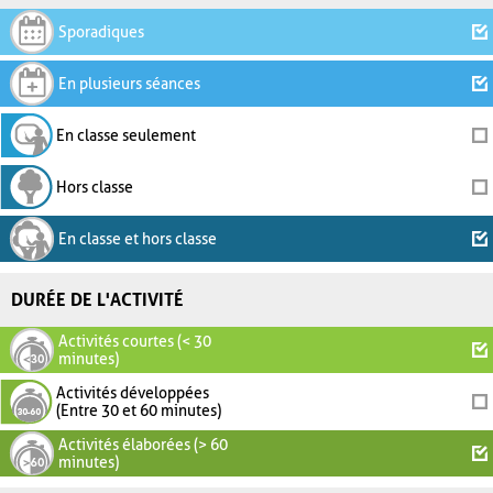
Sporadiques
En plusieurs séances
En classe seulement
Hors classe
En classe et hors classe
DURÉE DE L'ACTIVITÉ
Activités courtes (< 30
minutes)
Activités développées
(Entre 30 et 60 minutes)
Activités élaborées (> 60
minutes)