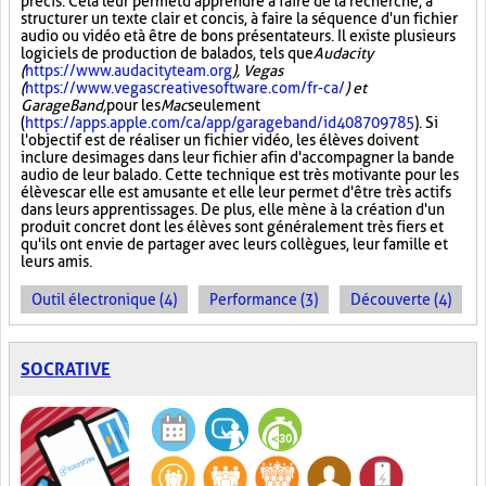
précis. Cela leur permet d'apprendre à faire de la recherche, à
structurer un texte clair et concis, à faire la séquence d'un fichier
audio ou vidéo et à être de bons présentateurs. Il existe plusieurs
logiciels de production de balados, tels que
Audacity
(
https://www.audacityteam.org
), Vegas
(
https://www.vegascreativesoftware.com/fr-ca/
) et
GarageBand,
pour les
Mac
seulement
(
https://apps.apple.com/ca/app/garageband/id408709785
). Si
l'objectif est de réaliser un fichier vidéo, les élèves doivent
inclure des images dans leur fichier afin d'accompagner la bande
audio de leur balado. Cette technique est très motivante pour les
élèves car elle est amusante et elle leur permet d'être très actifs
dans leurs apprentissages. De plus, elle mène à la création d'un
produit concret dont les élèves sont généralement très fiers et
qu'ils ont envie de partager avec leurs collègues, leur famille et
leurs amis.
Outil électronique (4)
Performance (3)
Découverte (4)
SOCRATIVE