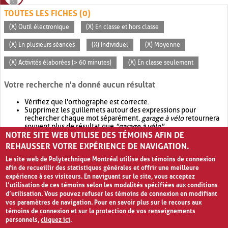
TOUTES LES FICHES (0)
(X) Outil électronique
(X) En classe et hors classe
(X) En plusieurs séances
(X) Individuel
(X) Moyenne
(X) Activités élaborées (> 60 minutes)
(X) En classe seulement
Votre recherche n'a donné aucun résultat
Vérifiez que l'orthographe est correcte.
Supprimez les guillemets autour des expressions pour
rechercher chaque mot séparément.
garage à vélo
retournera
souvent plus de résultat que
"garage à vélo"
.
NOTRE SITE WEB UTILISE DES TÉMOINS AFIN DE
Envisagez d'élargir votre recherche avec
OR
.
garage OR vélo
retournera souvent plus de résultat que
garage à vélo
.
REHAUSSER VOTRE EXPÉRIENCE DE NAVIGATION.
Le site web de Polytechnique Montréal utilise des témoins de connexion
afin de recueillir des statistiques générales et offrir une meilleure
expérience à ses visiteurs. En naviguant sur le site, vous acceptez
l’utilisation de ces témoins selon les modalités spécifiées aux conditions
d’utilisation. Vous pouvez refuser les témoins de connexion en modifiant
vos paramètres de navigation. Pour en savoir plus sur le recours aux
témoins de connexion et sur la protection de vos renseignements
personnels,
cliquez ici
.
Avis de confidentialité et conditions d’utilisation