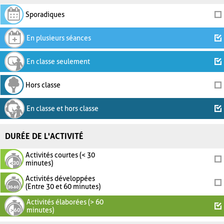
Sporadiques
En plusieurs séances
En classe seulement
Hors classe
En classe et hors classe
DURÉE DE L'ACTIVITÉ
Activités courtes (< 30
minutes)
Activités développées
(Entre 30 et 60 minutes)
Activités élaborées (> 60
minutes)