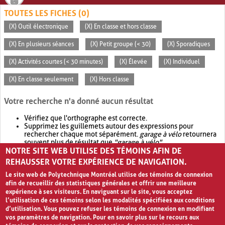
TOUTES LES FICHES (0)
(X) Outil électronique
(X) En classe et hors classe
(X) En plusieurs séances
(X) Petit groupe (< 30)
(X) Sporadiques
(X) Activités courtes (< 30 minutes)
(X) Élevée
(X) Individuel
(X) En classe seulement
(X) Hors classe
Votre recherche n'a donné aucun résultat
Vérifiez que l'orthographe est correcte.
Supprimez les guillemets autour des expressions pour
rechercher chaque mot séparément.
garage à vélo
retournera
souvent plus de résultat que
"garage à vélo"
.
NOTRE SITE WEB UTILISE DES TÉMOINS AFIN DE
Envisagez d'élargir votre recherche avec
OR
.
garage OR vélo
retournera souvent plus de résultat que
garage à vélo
.
REHAUSSER VOTRE EXPÉRIENCE DE NAVIGATION.
Le site web de Polytechnique Montréal utilise des témoins de connexion
afin de recueillir des statistiques générales et offrir une meilleure
expérience à ses visiteurs. En naviguant sur le site, vous acceptez
l’utilisation de ces témoins selon les modalités spécifiées aux conditions
d’utilisation. Vous pouvez refuser les témoins de connexion en modifiant
vos paramètres de navigation. Pour en savoir plus sur le recours aux