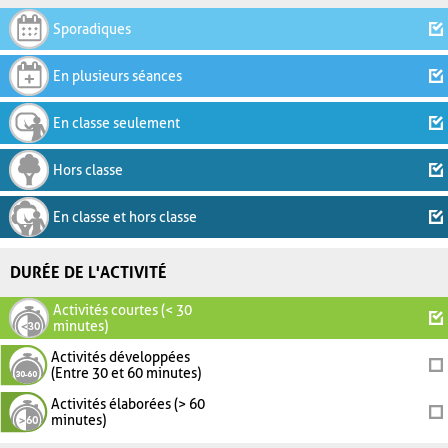
Sporadiques
En plusieurs séances
En classe seulement
Hors classe
En classe et hors classe
DURÉE DE L'ACTIVITÉ
Activités courtes (< 30
minutes)
Activités développées
(Entre 30 et 60 minutes)
Activités élaborées (> 60
minutes)