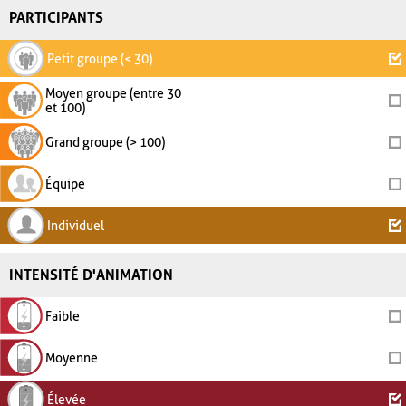
PARTICIPANTS
Petit groupe (< 30)
Moyen groupe (entre 30
et 100)
Grand groupe (> 100)
Équipe
Individuel
INTENSITÉ D'ANIMATION
Faible
Moyenne
Élevée