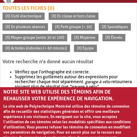
TOUTES LES FICHES (0)
(X) Outil électronique
(X) En classe et hors classe
(X) En plusieurs séances
(X) Petit groupe (< 30)
(X) Sporadiques
(X) Moyen groupe (entre 30 et 100)
(X) Moyenne
(X) Élevée
(X) Activités élaborées (> 60 minutes)
(X) Équipe
Votre recherche n'a donné aucun résultat
Vérifiez que l'orthographe est correcte.
Supprimez les guillemets autour des expressions pour
rechercher chaque mot séparément.
garage à vélo
retournera
souvent plus de résultat que
"garage à vélo"
.
NOTRE SITE WEB UTILISE DES TÉMOINS AFIN DE
Envisagez d'élargir votre recherche avec
OR
.
garage OR vélo
retournera souvent plus de résultat que
garage à vélo
.
REHAUSSER VOTRE EXPÉRIENCE DE NAVIGATION.
Le site web de Polytechnique Montréal utilise des témoins de connexion
afin de recueillir des statistiques générales et offrir une meilleure
expérience à ses visiteurs. En naviguant sur le site, vous acceptez
l’utilisation de ces témoins selon les modalités spécifiées aux conditions
d’utilisation. Vous pouvez refuser les témoins de connexion en modifiant
vos paramètres de navigation. Pour en savoir plus sur le recours aux