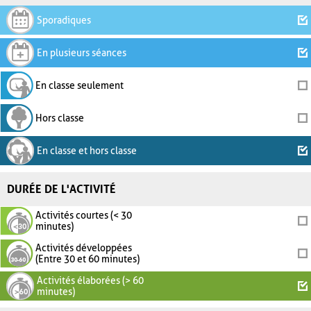
Sporadiques
En plusieurs séances
En classe seulement
Hors classe
En classe et hors classe
DURÉE DE L'ACTIVITÉ
Activités courtes (< 30
minutes)
Activités développées
(Entre 30 et 60 minutes)
Activités élaborées (> 60
minutes)