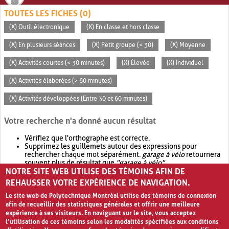
TOUTES LES FICHES (0)
(X) Outil électronique
(X) En classe et hors classe
(X) En plusieurs séances
(X) Petit groupe (< 30)
(X) Moyenne
(X) Activités courtes (< 30 minutes)
(X) Élevée
(X) Individuel
(X) Activités élaborées (> 60 minutes)
(X) Activités développées (Entre 30 et 60 minutes)
Votre recherche n'a donné aucun résultat
Vérifiez que l'orthographe est correcte.
Supprimez les guillemets autour des expressions pour
rechercher chaque mot séparément.
garage à vélo
retournera
souvent plus de résultat que
"garage à vélo"
.
NOTRE SITE WEB UTILISE DES TÉMOINS AFIN DE
Envisagez d'élargir votre recherche avec
OR
.
garage OR vélo
retournera souvent plus de résultat que
garage à vélo
.
REHAUSSER VOTRE EXPÉRIENCE DE NAVIGATION.
Le site web de Polytechnique Montréal utilise des témoins de connexion
afin de recueillir des statistiques générales et offrir une meilleure
expérience à ses visiteurs. En naviguant sur le site, vous acceptez
l’utilisation de ces témoins selon les modalités spécifiées aux conditions