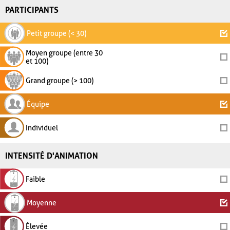
PARTICIPANTS
Petit groupe (< 30)
Moyen groupe (entre 30
et 100)
Grand groupe (> 100)
Équipe
Individuel
INTENSITÉ D'ANIMATION
Faible
Moyenne
Élevée