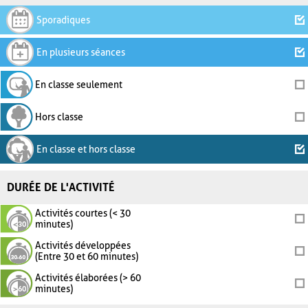
Sporadiques
En plusieurs séances
En classe seulement
Hors classe
En classe et hors classe
DURÉE DE L'ACTIVITÉ
Activités courtes (< 30
minutes)
Activités développées
(Entre 30 et 60 minutes)
Activités élaborées (> 60
minutes)