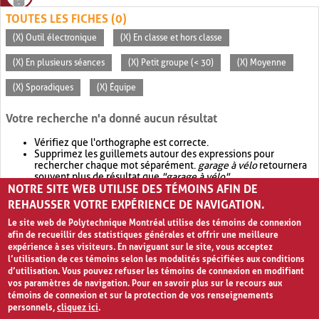
TOUTES LES FICHES (0)
(X) Outil électronique
(X) En classe et hors classe
(X) En plusieurs séances
(X) Petit groupe (< 30)
(X) Moyenne
(X) Sporadiques
(X) Équipe
Votre recherche n'a donné aucun résultat
Vérifiez que l'orthographe est correcte.
Supprimez les guillemets autour des expressions pour
rechercher chaque mot séparément.
garage à vélo
retournera
souvent plus de résultat que
"garage à vélo"
.
NOTRE SITE WEB UTILISE DES TÉMOINS AFIN DE
Envisagez d'élargir votre recherche avec
OR
.
garage OR vélo
retournera souvent plus de résultat que
garage à vélo
.
REHAUSSER VOTRE EXPÉRIENCE DE NAVIGATION.
Le site web de Polytechnique Montréal utilise des témoins de connexion
afin de recueillir des statistiques générales et offrir une meilleure
expérience à ses visiteurs. En naviguant sur le site, vous acceptez
l’utilisation de ces témoins selon les modalités spécifiées aux conditions
d’utilisation. Vous pouvez refuser les témoins de connexion en modifiant
vos paramètres de navigation. Pour en savoir plus sur le recours aux
témoins de connexion et sur la protection de vos renseignements
personnels,
cliquez ici
.
Avis de confidentialité et conditions d’utilisation