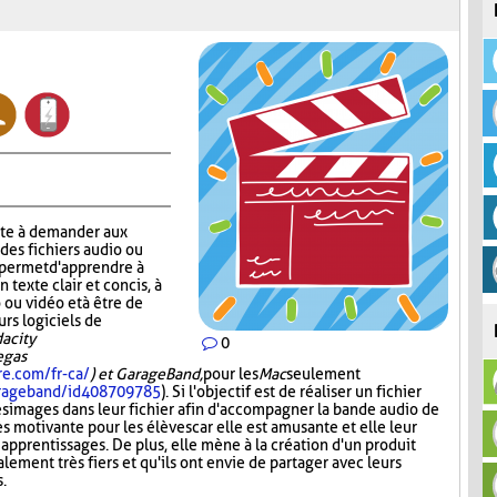
ste à demander aux
 des fichiers audio ou
r permet d'apprendre à
n texte clair et concis, à
 ou vidéo et à être de
urs logiciels de
acity
0
Vegas
re.com/fr-ca/
) et GarageBand,
pour les
Mac
seulement
garageband/id408709785
). Si l'objectif est de réaliser un fichier
es images dans leur fichier afin d'accompagner la bande audio de
ès motivante pour les élèves car elle est amusante et elle leur
 apprentissages. De plus, elle mène à la création d'un produit
lement très fiers et qu'ils ont envie de partager avec leurs
s.