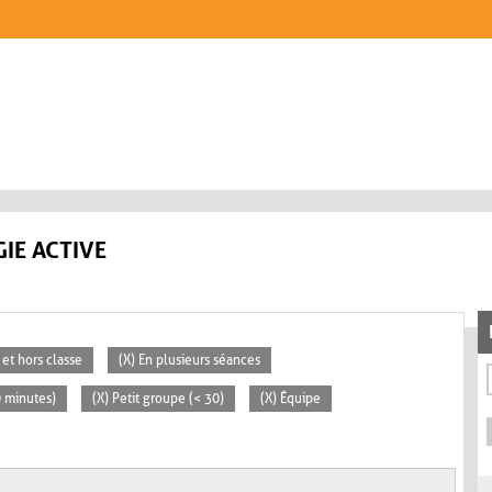
IE ACTIVE
 et hors classe
(X) En plusieurs séances
0 minutes)
(X) Petit groupe (< 30)
(X) Équipe