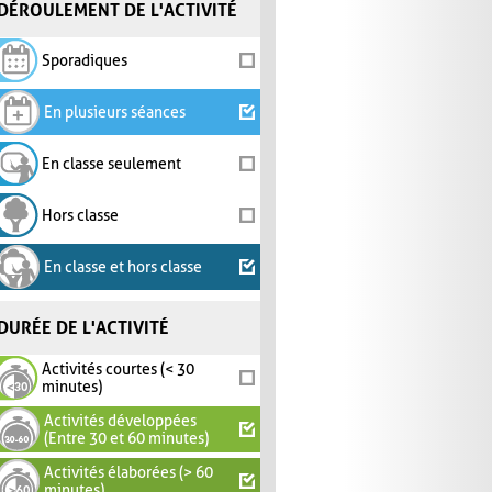
DÉROULEMENT DE L'ACTIVITÉ
Sporadiques
En plusieurs séances
En classe seulement
Hors classe
En classe et hors classe
DURÉE DE L'ACTIVITÉ
Activités courtes (< 30
minutes)
Activités développées
(Entre 30 et 60 minutes)
Activités élaborées (> 60
minutes)