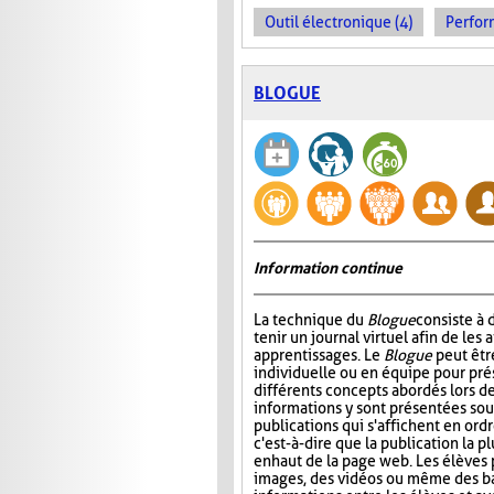
Outil électronique (4)
Perfor
BLOGUE
Information continue
La technique du
Blogue
consiste à
tenir un journal virtuel afin de les 
apprentissages. Le
Blogue
peut êtr
individuelle ou en équipe pour prés
différents concepts abordés lors de
informations y sont présentées sou
publications qui s'affichent en ord
c'est-à-dire que la publication la p
en haut de la page web. Les élèves 
images, des vidéos ou même des ba