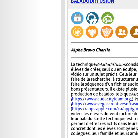
BALADODIFFUSION
Alpha Bravo Charlie
La technique
Baladodiffusion
consi
élèves de créer, seul ou en équipe,
vidéo sur un sujet précis. Cela leu
faire de la recherche, à structurer u
faire la séquence d'un fichier audio
bons présentateurs. Il existe plusie
production de balados, tels que
Aud
(
https://www.audacityteam.org
), 
(
https://www.vegascreativesoftwa
(
https://apps.apple.com/ca/app/
vidéo, les élèves doivent inclure d
leur balado. Cette technique est tr
permet d'être très actifs dans leurs
concret dont les élèves sont généra
collègues, leur famille et leurs ami