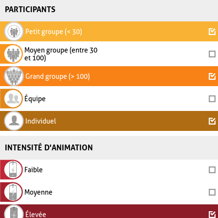
PARTICIPANTS
Petit groupe (< 30)
Moyen groupe (entre 30
et 100)
Grand groupe (> 100)
Équipe
Individuel
INTENSITÉ D'ANIMATION
Faible
Moyenne
Élevée