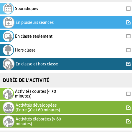
Sporadiques
En plusieurs séances
En classe seulement
Hors classe
En classe et hors classe
DURÉE DE L'ACTIVITÉ
Activités courtes (< 30
minutes)
Activités développées
(Entre 30 et 60 minutes)
Activités élaborées (> 60
minutes)