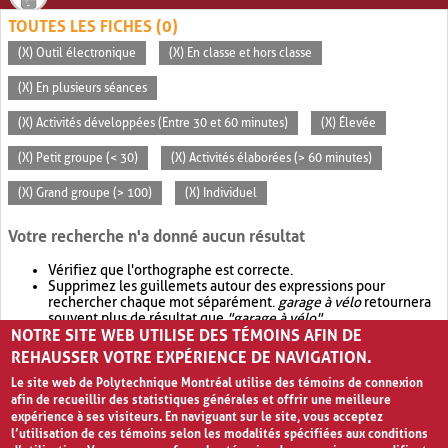
TOUTES LES FICHES (0)
(X) Outil électronique
(X) En classe et hors classe
(X) En plusieurs séances
(X) Activités développées (Entre 30 et 60 minutes)
(X) Élevée
(X) Petit groupe (< 30)
(X) Activités élaborées (> 60 minutes)
(X) Grand groupe (> 100)
(X) Individuel
Votre recherche n'a donné aucun résultat
Vérifiez que l'orthographe est correcte.
Supprimez les guillemets autour des expressions pour
rechercher chaque mot séparément.
garage à vélo
retournera
souvent plus de résultat que
"garage à vélo"
.
NOTRE SITE WEB UTILISE DES TÉMOINS AFIN DE
Envisagez d'élargir votre recherche avec
OR
.
garage OR vélo
retournera souvent plus de résultat que
garage à vélo
.
REHAUSSER VOTRE EXPÉRIENCE DE NAVIGATION.
Le site web de Polytechnique Montréal utilise des témoins de connexion
afin de recueillir des statistiques générales et offrir une meilleure
expérience à ses visiteurs. En naviguant sur le site, vous acceptez
l’utilisation de ces témoins selon les modalités spécifiées aux conditions