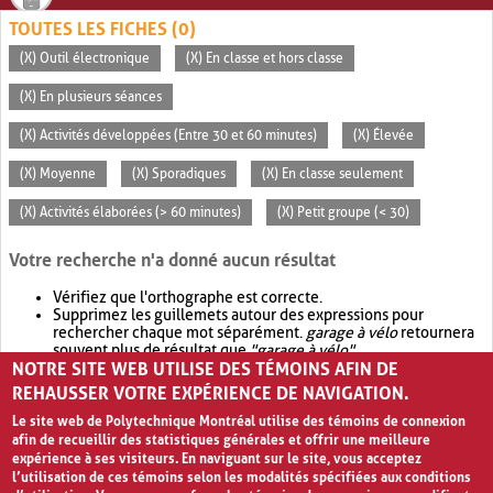
TOUTES LES FICHES (0)
(X) Outil électronique
(X) En classe et hors classe
(X) En plusieurs séances
(X) Activités développées (Entre 30 et 60 minutes)
(X) Élevée
(X) Moyenne
(X) Sporadiques
(X) En classe seulement
(X) Activités élaborées (> 60 minutes)
(X) Petit groupe (< 30)
Votre recherche n'a donné aucun résultat
Vérifiez que l'orthographe est correcte.
Supprimez les guillemets autour des expressions pour
rechercher chaque mot séparément.
garage à vélo
retournera
souvent plus de résultat que
"garage à vélo"
.
NOTRE SITE WEB UTILISE DES TÉMOINS AFIN DE
Envisagez d'élargir votre recherche avec
OR
.
garage OR vélo
retournera souvent plus de résultat que
garage à vélo
.
REHAUSSER VOTRE EXPÉRIENCE DE NAVIGATION.
Le site web de Polytechnique Montréal utilise des témoins de connexion
afin de recueillir des statistiques générales et offrir une meilleure
expérience à ses visiteurs. En naviguant sur le site, vous acceptez
l’utilisation de ces témoins selon les modalités spécifiées aux conditions