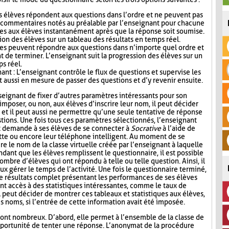
s élèves répondent aux questions dans l’ordre et ne peuvent pas
s commentaires notés au préalable par l’enseignant pour chacune
es aux élèves instantanément après que la réponse soit soumise.
ion des élèves sur un tableau des résultats en temps réel.
ves peuvent répondre aux questions dans n’importe quel ordre et
t de terminer. L’enseignant suit la progression des élèves sur un
ps réel.
nt : L’enseignant contrôle le flux de questions et supervise les
t aussi en mesure de passer des questions et d’y revenir ensuite.
seignant de fixer d’autres paramètres intéressants pour son
mposer, ou non, aux élèves d’inscrire leur nom, il peut décider
n, et il peut aussi ne permettre qu’une seule tentative de réponse
tions. Une fois tous ces paramètres sélectionnés, l’enseignant
t demande à ses élèves de se connecter à
Socrative
à l’aide de
lette ou encore leur téléphone intelligent. Au moment de se
re le nom de la classe virtuelle créée par l’enseignant à laquelle
ndant que les élèves remplissent le questionnaire, il est possible
ombre d’élèves qui ont répondu à telle ou telle question. Ainsi, il
ux gérer le temps de l’activité. Une fois le questionnaire terminé,
de résultats complet présentant les performances de ses élèves
nt accès à des statistiques intéressantes, comme le taux de
l peut décider de montrer ces tableaux et statistiques aux élèves,
s noms, si l’entrée de cette information avait été imposée.
ont nombreux. D’abord, elle permet à l’ensemble de la classe de
l’opportunité de tenter une réponse. L’anonymat de la procédure