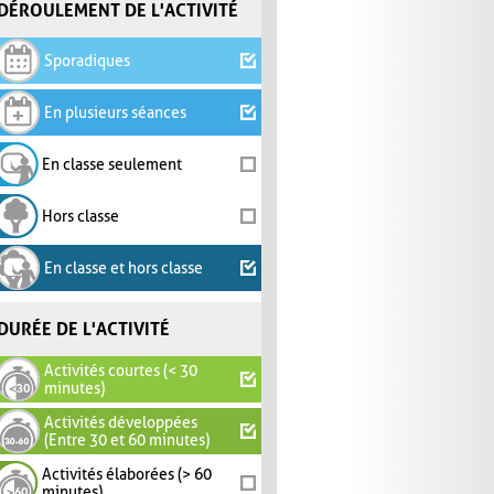
DÉROULEMENT DE L'ACTIVITÉ
Sporadiques
En plusieurs séances
En classe seulement
Hors classe
En classe et hors classe
DURÉE DE L'ACTIVITÉ
Activités courtes (< 30
minutes)
Activités développées
(Entre 30 et 60 minutes)
Activités élaborées (> 60
minutes)