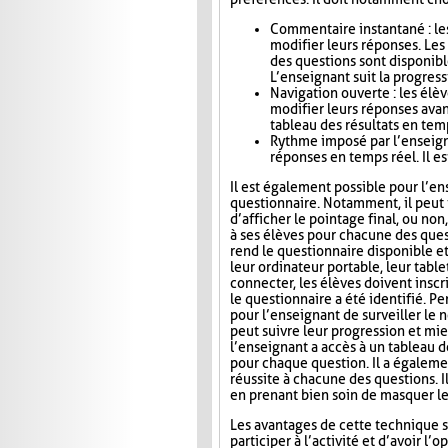
Commentaire instantané : le
modifier leurs réponses. Le
des questions sont disponibl
L’enseignant suit la progress
Navigation ouverte : les élè
modifier leurs réponses avan
tableau des résultats en tem
Rythme imposé par l’enseigna
réponses en temps réel. Il es
Il est également possible pour l’en
questionnaire. Notamment, il peut i
d’afficher le pointage final, ou no
à ses élèves pour chacune des ques
rend le questionnaire disponible e
leur ordinateur portable, leur tab
connecter, les élèves doivent inscri
le questionnaire a été identifié. Pe
pour l’enseignant de surveiller le n
peut suivre leur progression et mie
l’enseignant a accès à un tableau 
pour chaque question. Il a égaleme
réussite à chacune des questions. I
en prenant bien soin de masquer le
Les avantages de cette technique s
participer à l’activité et d’avoir 