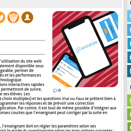
’utilisation du site web
alement disponible sous
rgeable, permet de
ès et les performances
echnologique.
ions interactives rapides
 permettront de suivre,
0
e ses élèves. Les
 choix multiples) et les questions
Vrai ou Faux
se prêtent bien à
 programmer les réponses et de prévoir une correction
lication. Par contre, il est tout de même possible d’intégrer aux
nses courtes que l’enseignant peut corriger par la suite en
i, l’enseignant doit en régler les paramètres selon ses
sir le mode du questionnaire selon les trois options suivantes :