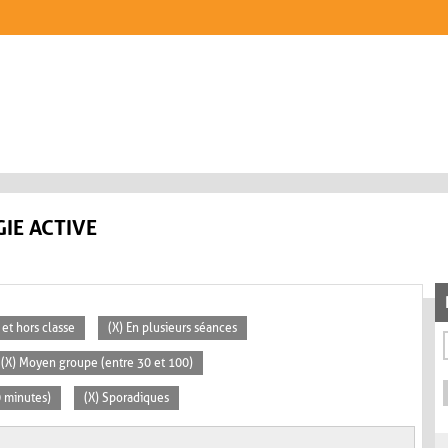
IE ACTIVE
 et hors classe
(X) En plusieurs séances
(X) Moyen groupe (entre 30 et 100)
0 minutes)
(X) Sporadiques