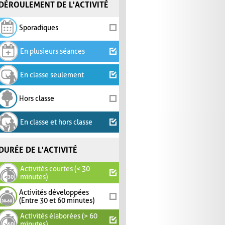
DÉROULEMENT DE L'ACTIVITÉ
Sporadiques
En plusieurs séances
En classe seulement
Hors classe
En classe et hors classe
DURÉE DE L'ACTIVITÉ
Activités courtes (< 30
minutes)
Activités développées
(Entre 30 et 60 minutes)
Activités élaborées (> 60
minutes)