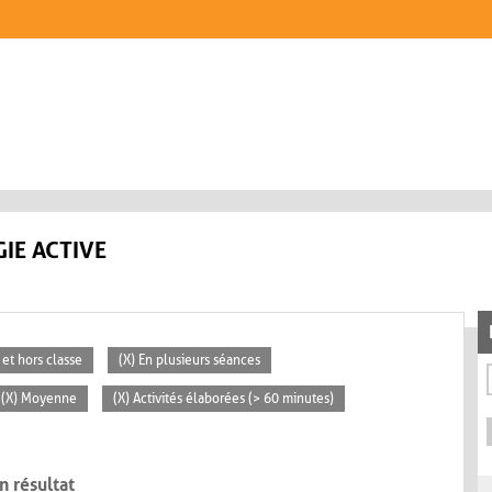
IE ACTIVE
 et hors classe
(X) En plusieurs séances
(X) Moyenne
(X) Activités élaborées (> 60 minutes)
n résultat