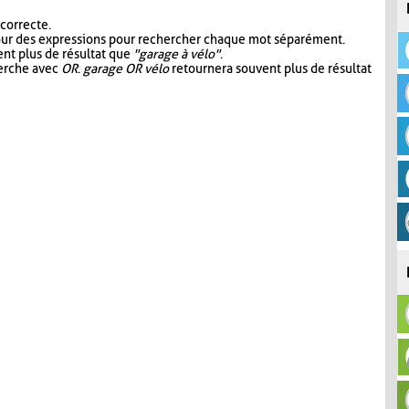
 correcte.
our des expressions pour rechercher chaque mot séparément.
nt plus de résultat que
"garage à vélo"
.
herche avec
OR
.
garage OR vélo
retournera souvent plus de résultat