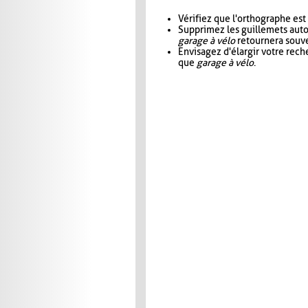
Vérifiez que l'orthographe est
Supprimez les guillemets aut
garage à vélo
retournera souve
Envisagez d'élargir votre rec
que
garage à vélo
.