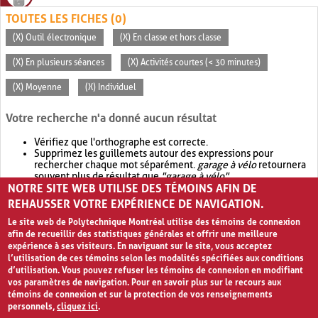
TOUTES LES FICHES (0)
(X) Outil électronique
(X) En classe et hors classe
(X) En plusieurs séances
(X) Activités courtes (< 30 minutes)
(X) Moyenne
(X) Individuel
Votre recherche n'a donné aucun résultat
Vérifiez que l'orthographe est correcte.
Supprimez les guillemets autour des expressions pour
rechercher chaque mot séparément.
garage à vélo
retournera
souvent plus de résultat que
"garage à vélo"
.
NOTRE SITE WEB UTILISE DES TÉMOINS AFIN DE
Envisagez d'élargir votre recherche avec
OR
.
garage OR vélo
retournera souvent plus de résultat que
garage à vélo
.
REHAUSSER VOTRE EXPÉRIENCE DE NAVIGATION.
Le site web de Polytechnique Montréal utilise des témoins de connexion
afin de recueillir des statistiques générales et offrir une meilleure
expérience à ses visiteurs. En naviguant sur le site, vous acceptez
l’utilisation de ces témoins selon les modalités spécifiées aux conditions
d’utilisation. Vous pouvez refuser les témoins de connexion en modifiant
vos paramètres de navigation. Pour en savoir plus sur le recours aux
témoins de connexion et sur la protection de vos renseignements
personnels,
cliquez ici
.
Avis de confidentialité et conditions d’utilisation