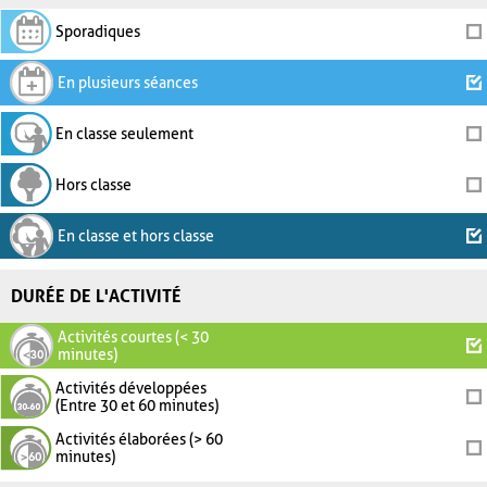
Sporadiques
En plusieurs séances
En classe seulement
Hors classe
En classe et hors classe
DURÉE DE L'ACTIVITÉ
Activités courtes (< 30
minutes)
Activités développées
(Entre 30 et 60 minutes)
Activités élaborées (> 60
minutes)