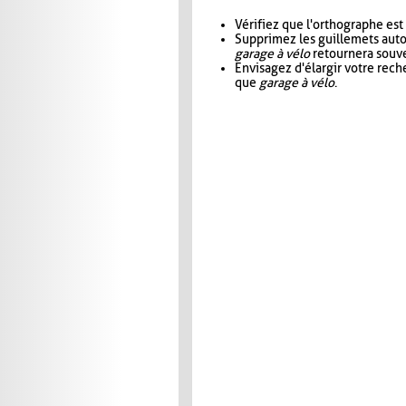
Vérifiez que l'orthographe est
Supprimez les guillemets aut
garage à vélo
retournera souve
Envisagez d'élargir votre rec
que
garage à vélo
.