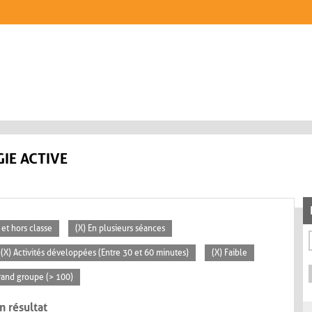
IE ACTIVE
 et hors classe
(X) En plusieurs séances
(X) Activités développées (Entre 30 et 60 minutes)
(X) Faible
rand groupe (> 100)
n résultat