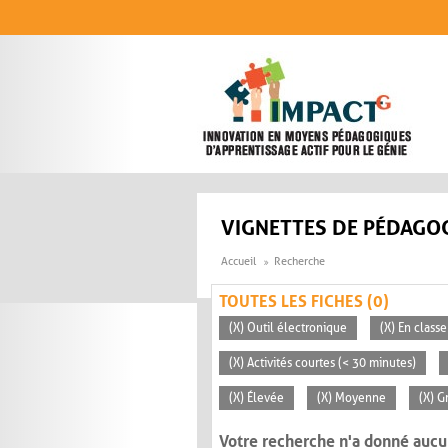
Aller au contenu principal
VIGNETTES DE PÉDAGOG
Accueil
Recherche
TOUTES LES FICHES (0)
(X) Outil électronique
(X) En classe
(X) Activités courtes (< 30 minutes)
(X) Élevée
(X) Moyenne
(X) G
Votre recherche n'a donné aucu