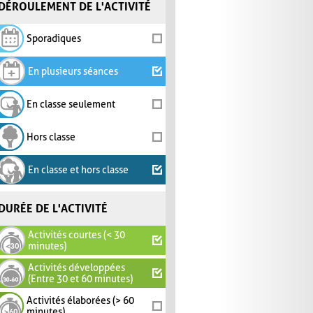
DÉROULEMENT DE L'ACTIVITÉ
Sporadiques
En plusieurs séances
En classe seulement
Hors classe
En classe et hors classe
DURÉE DE L'ACTIVITÉ
Activités courtes (< 30
minutes)
Activités développées
(Entre 30 et 60 minutes)
Activités élaborées (> 60
minutes)