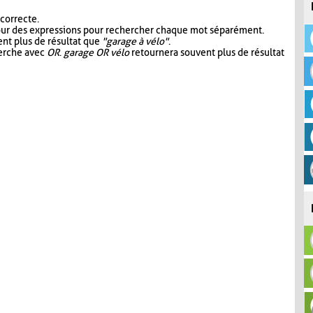
 correcte.
our des expressions pour rechercher chaque mot séparément.
nt plus de résultat que
"garage à vélo"
.
herche avec
OR
.
garage OR vélo
retournera souvent plus de résultat