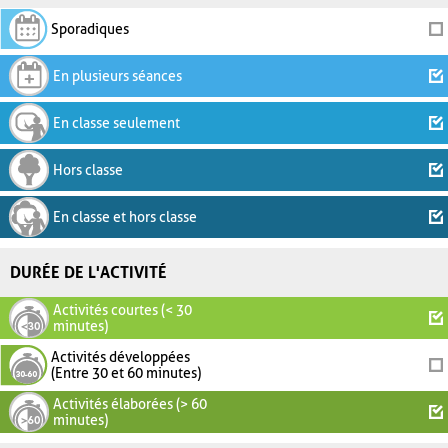
Sporadiques
En plusieurs séances
En classe seulement
Hors classe
En classe et hors classe
DURÉE DE L'ACTIVITÉ
Activités courtes (< 30
minutes)
Activités développées
(Entre 30 et 60 minutes)
Activités élaborées (> 60
minutes)