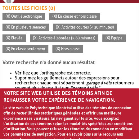
TOUTES LES FICHES (0)
(X) Outil électronique
(X) En classe et hors classe
(X) En plusieurs séances
(X) Activités courtes (< 30 minutes)
(X) Élevée
(X) Activités élaborées (> 60 minutes)
(X) Équipe
(X) En classe seulement
(X) Hors classe
Votre recherche n'a donné aucun résultat
Vérifiez que l'orthographe est correcte.
Supprimez les guillemets autour des expressions pour
rechercher chaque mot séparément.
garage à vélo
retournera
souvent plus de résultat que
"garage à vélo"
.
NOTRE SITE WEB UTILISE DES TÉMOINS AFIN DE
Envisagez d'élargir votre recherche avec
OR
.
garage OR vélo
retournera souvent plus de résultat que
garage à vélo
.
REHAUSSER VOTRE EXPÉRIENCE DE NAVIGATION.
Le site web de Polytechnique Montréal utilise des témoins de connexion
afin de recueillir des statistiques générales et offrir une meilleure
expérience à ses visiteurs. En naviguant sur le site, vous acceptez
l’utilisation de ces témoins selon les modalités spécifiées aux conditions
d’utilisation. Vous pouvez refuser les témoins de connexion en modifiant
vos paramètres de navigation. Pour en savoir plus sur le recours aux