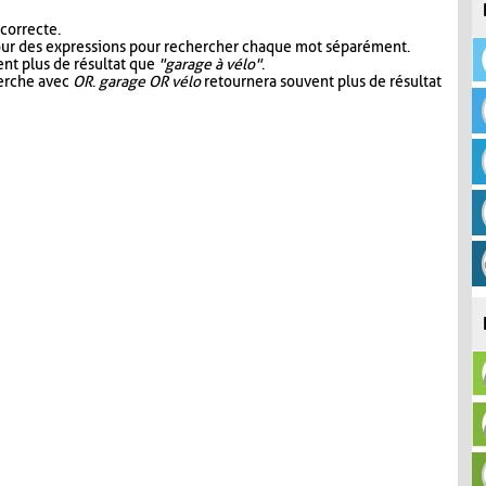
 correcte.
our des expressions pour rechercher chaque mot séparément.
nt plus de résultat que
"garage à vélo"
.
herche avec
OR
.
garage OR vélo
retournera souvent plus de résultat