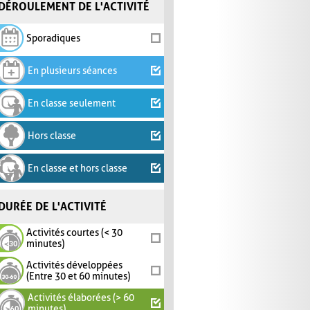
DÉROULEMENT DE L'ACTIVITÉ
Sporadiques
En plusieurs séances
En classe seulement
Hors classe
En classe et hors classe
DURÉE DE L'ACTIVITÉ
Activités courtes (< 30
minutes)
Activités développées
(Entre 30 et 60 minutes)
Activités élaborées (> 60
minutes)