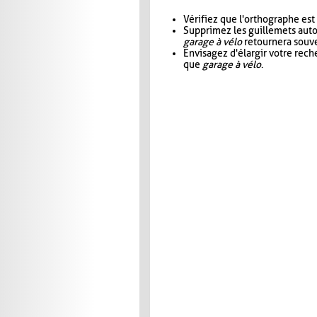
Vérifiez que l'orthographe est
Supprimez les guillemets aut
garage à vélo
retournera souve
Envisagez d'élargir votre rec
que
garage à vélo
.