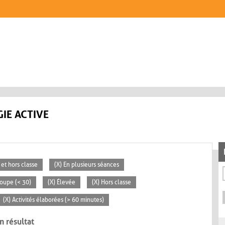
IE ACTIVE
 et hors classe
(X) En plusieurs séances
roupe (< 30)
(X) Élevée
(X) Hors classe
(X) Activités élaborées (> 60 minutes)
n résultat