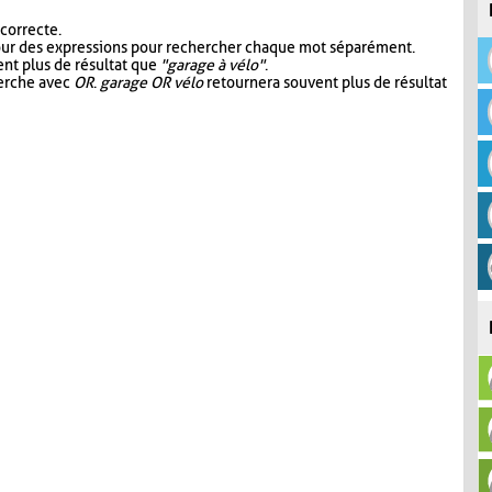
 correcte.
our des expressions pour rechercher chaque mot séparément.
nt plus de résultat que
"garage à vélo"
.
herche avec
OR
.
garage OR vélo
retournera souvent plus de résultat