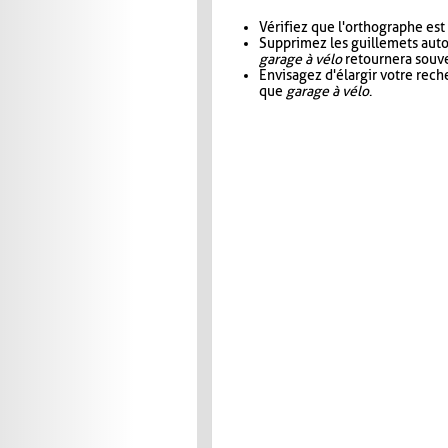
Vérifiez que l'orthographe est
Supprimez les guillemets aut
garage à vélo
retournera souve
Envisagez d'élargir votre rec
que
garage à vélo
.