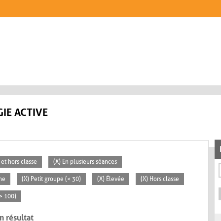
IE ACTIVE
 et hors classe
(X) En plusieurs séances
ne
(X) Petit groupe (< 30)
(X) Élevée
(X) Hors classe
> 100)
n résultat