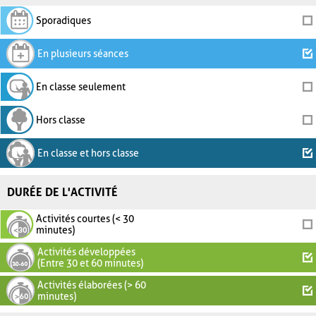
Sporadiques
En plusieurs séances
En classe seulement
Hors classe
En classe et hors classe
DURÉE DE L'ACTIVITÉ
Activités courtes (< 30
minutes)
Activités développées
(Entre 30 et 60 minutes)
Activités élaborées (> 60
minutes)