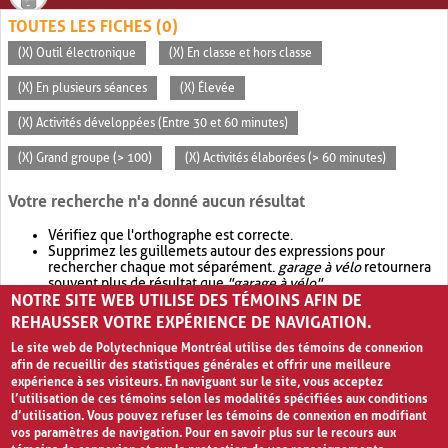
TOUTES LES FICHES (0)
(X) Outil électronique
(X) En classe et hors classe
(X) En plusieurs séances
(X) Élevée
(X) Activités développées (Entre 30 et 60 minutes)
(X) Grand groupe (> 100)
(X) Activités élaborées (> 60 minutes)
Votre recherche n'a donné aucun résultat
Vérifiez que l'orthographe est correcte.
Supprimez les guillemets autour des expressions pour
rechercher chaque mot séparément.
garage à vélo
retournera
souvent plus de résultat que
"garage à vélo"
.
NOTRE SITE WEB UTILISE DES TÉMOINS AFIN DE
Envisagez d'élargir votre recherche avec
OR
.
garage OR vélo
retournera souvent plus de résultat que
garage à vélo
.
REHAUSSER VOTRE EXPÉRIENCE DE NAVIGATION.
Le site web de Polytechnique Montréal utilise des témoins de connexion
afin de recueillir des statistiques générales et offrir une meilleure
expérience à ses visiteurs. En naviguant sur le site, vous acceptez
l’utilisation de ces témoins selon les modalités spécifiées aux conditions
d’utilisation. Vous pouvez refuser les témoins de connexion en modifiant
vos paramètres de navigation. Pour en savoir plus sur le recours aux