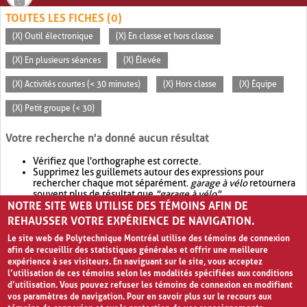
TOUTES LES FICHES (0)
(X) Outil électronique
(X) En classe et hors classe
(X) En plusieurs séances
(X) Élevée
(X) Activités courtes (< 30 minutes)
(X) Hors classe
(X) Équipe
(X) Petit groupe (< 30)
Votre recherche n'a donné aucun résultat
Vérifiez que l'orthographe est correcte.
Supprimez les guillemets autour des expressions pour
rechercher chaque mot séparément.
garage à vélo
retournera
souvent plus de résultat que
"garage à vélo"
.
NOTRE SITE WEB UTILISE DES TÉMOINS AFIN DE
Envisagez d'élargir votre recherche avec
OR
.
garage OR vélo
retournera souvent plus de résultat que
garage à vélo
.
REHAUSSER VOTRE EXPÉRIENCE DE NAVIGATION.
Le site web de Polytechnique Montréal utilise des témoins de connexion
afin de recueillir des statistiques générales et offrir une meilleure
expérience à ses visiteurs. En naviguant sur le site, vous acceptez
l’utilisation de ces témoins selon les modalités spécifiées aux conditions
d’utilisation. Vous pouvez refuser les témoins de connexion en modifiant
vos paramètres de navigation. Pour en savoir plus sur le recours aux