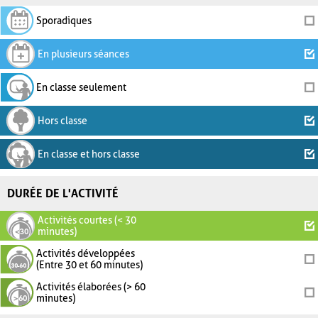
Sporadiques
En plusieurs séances
En classe seulement
Hors classe
En classe et hors classe
DURÉE DE L'ACTIVITÉ
Activités courtes (< 30
minutes)
Activités développées
(Entre 30 et 60 minutes)
Activités élaborées (> 60
minutes)