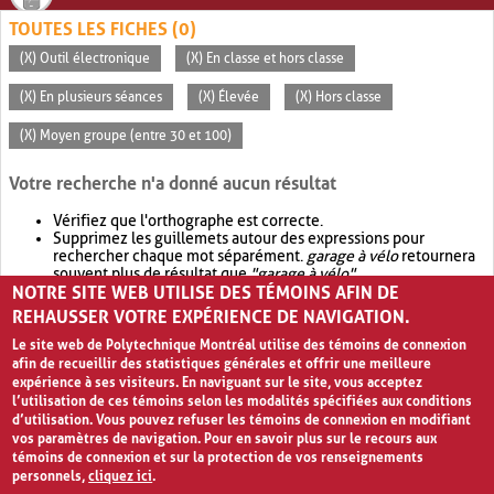
TOUTES LES FICHES (0)
(X) Outil électronique
(X) En classe et hors classe
(X) En plusieurs séances
(X) Élevée
(X) Hors classe
(X) Moyen groupe (entre 30 et 100)
Votre recherche n'a donné aucun résultat
Vérifiez que l'orthographe est correcte.
Supprimez les guillemets autour des expressions pour
rechercher chaque mot séparément.
garage à vélo
retournera
souvent plus de résultat que
"garage à vélo"
.
NOTRE SITE WEB UTILISE DES TÉMOINS AFIN DE
Envisagez d'élargir votre recherche avec
OR
.
garage OR vélo
retournera souvent plus de résultat que
garage à vélo
.
REHAUSSER VOTRE EXPÉRIENCE DE NAVIGATION.
Le site web de Polytechnique Montréal utilise des témoins de connexion
afin de recueillir des statistiques générales et offrir une meilleure
expérience à ses visiteurs. En naviguant sur le site, vous acceptez
l’utilisation de ces témoins selon les modalités spécifiées aux conditions
d’utilisation. Vous pouvez refuser les témoins de connexion en modifiant
vos paramètres de navigation. Pour en savoir plus sur le recours aux
témoins de connexion et sur la protection de vos renseignements
personnels,
cliquez ici
.
Avis de confidentialité et conditions d’utilisation