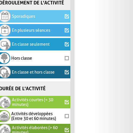
DÉROULEMENT DE L'ACTIVITÉ
Sporadiques
En plusieurs séances
En classe seulement
Hors classe
En classe et hors classe
DURÉE DE L'ACTIVITÉ
Activités courtes (< 30
minutes)
Activités développées
(Entre 30 et 60 minutes)
Activités élaborées (> 60
minutes)