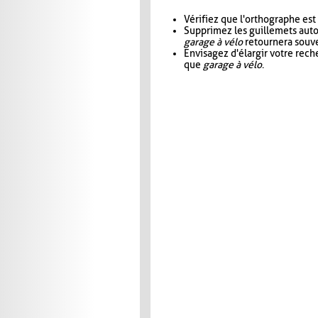
Vérifiez que l'orthographe est
Supprimez les guillemets aut
garage à vélo
retournera souve
Envisagez d'élargir votre rec
que
garage à vélo
.