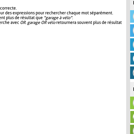
 correcte.
our des expressions pour rechercher chaque mot séparément.
nt plus de résultat que
"garage à vélo"
.
herche avec
OR
.
garage OR vélo
retournera souvent plus de résultat