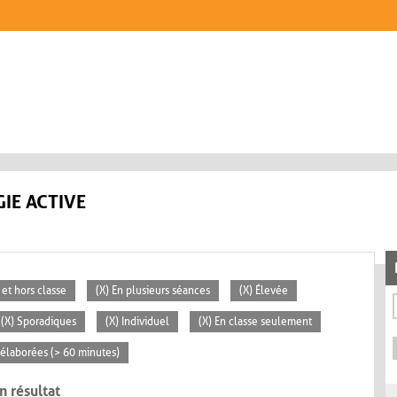
IE ACTIVE
 et hors classe
(X) En plusieurs séances
(X) Élevée
(X) Sporadiques
(X) Individuel
(X) En classe seulement
s élaborées (> 60 minutes)
n résultat