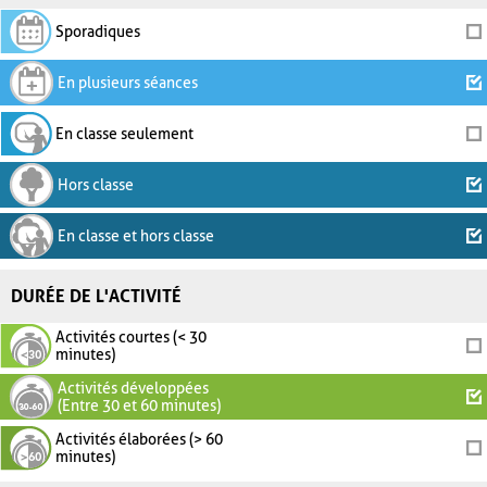
Sporadiques
En plusieurs séances
En classe seulement
Hors classe
En classe et hors classe
DURÉE DE L'ACTIVITÉ
Activités courtes (< 30
minutes)
Activités développées
(Entre 30 et 60 minutes)
Activités élaborées (> 60
minutes)