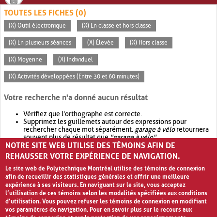
TOUTES LES FICHES (0)
(X) Outil électronique
(X) En classe et hors classe
(X) En plusieurs séances
(X) Élevée
(X) Hors classe
(X) Moyenne
(X) Individuel
(X) Activités développées (Entre 30 et 60 minutes)
Votre recherche n'a donné aucun résultat
Vérifiez que l'orthographe est correcte.
Supprimez les guillemets autour des expressions pour
rechercher chaque mot séparément.
garage à vélo
retournera
souvent plus de résultat que
"garage à vélo"
.
NOTRE SITE WEB UTILISE DES TÉMOINS AFIN DE
Envisagez d'élargir votre recherche avec
OR
.
garage OR vélo
retournera souvent plus de résultat que
garage à vélo
.
REHAUSSER VOTRE EXPÉRIENCE DE NAVIGATION.
Le site web de Polytechnique Montréal utilise des témoins de connexion
afin de recueillir des statistiques générales et offrir une meilleure
expérience à ses visiteurs. En naviguant sur le site, vous acceptez
l’utilisation de ces témoins selon les modalités spécifiées aux conditions
d’utilisation. Vous pouvez refuser les témoins de connexion en modifiant
vos paramètres de navigation. Pour en savoir plus sur le recours aux