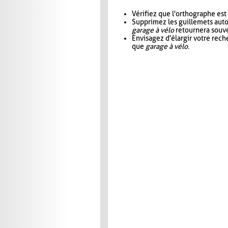
Vérifiez que l'orthographe est
Supprimez les guillemets aut
garage à vélo
retournera souve
Envisagez d'élargir votre rec
que
garage à vélo
.