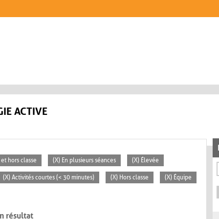
IE ACTIVE
 et hors classe
(X) En plusieurs séances
(X) Élevée
(X) Activités courtes (< 30 minutes)
(X) Hors classe
(X) Équipe
n résultat