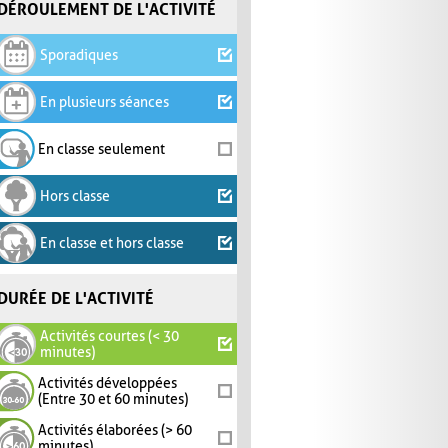
DÉROULEMENT DE L'ACTIVITÉ
Sporadiques
En plusieurs séances
En classe seulement
Hors classe
En classe et hors classe
DURÉE DE L'ACTIVITÉ
Activités courtes (< 30
minutes)
Activités développées
(Entre 30 et 60 minutes)
Activités élaborées (> 60
minutes)