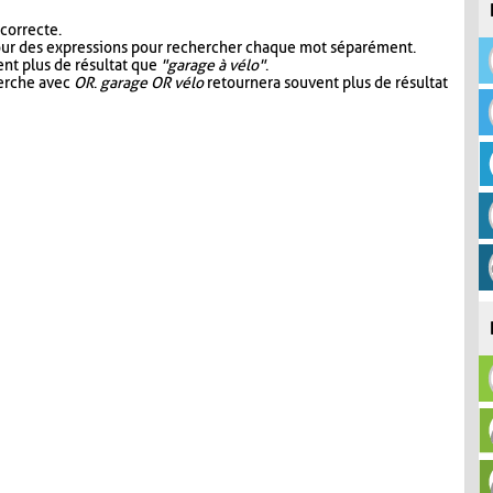
 correcte.
our des expressions pour rechercher chaque mot séparément.
nt plus de résultat que
"garage à vélo"
.
herche avec
OR
.
garage OR vélo
retournera souvent plus de résultat