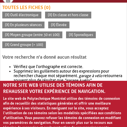
TOUTES LES FICHES (0)
(X) Outil électronique
(X) En classe et hors classe
(X) En plusieurs séances
(X) Élevée
(X) Moyen groupe (entre 30 et 100)
(X) Sporadiques
(X) Grand groupe (> 100)
Votre recherche n'a donné aucun résultat
Vérifiez que l'orthographe est correcte.
Supprimez les guillemets autour des expressions pour
rechercher chaque mot séparément.
garage à vélo
retournera
souvent plus de résultat que
"garage à vélo"
.
NOTRE SITE WEB UTILISE DES TÉMOINS AFIN DE
Envisagez d'élargir votre recherche avec
OR
.
garage OR vélo
retournera souvent plus de résultat que
garage à vélo
.
REHAUSSER VOTRE EXPÉRIENCE DE NAVIGATION.
Le site web de Polytechnique Montréal utilise des témoins de connexion
afin de recueillir des statistiques générales et offrir une meilleure
expérience à ses visiteurs. En naviguant sur le site, vous acceptez
l’utilisation de ces témoins selon les modalités spécifiées aux conditions
d’utilisation. Vous pouvez refuser les témoins de connexion en modifiant
vos paramètres de navigation. Pour en savoir plus sur le recours aux