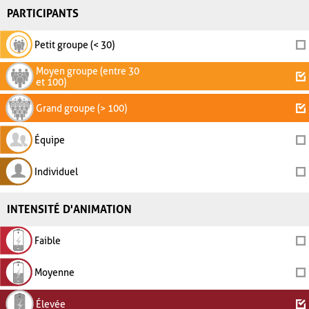
PARTICIPANTS
Petit groupe (< 30)
Moyen groupe (entre 30
et 100)
Grand groupe (> 100)
Équipe
Individuel
INTENSITÉ D'ANIMATION
Faible
Moyenne
Élevée