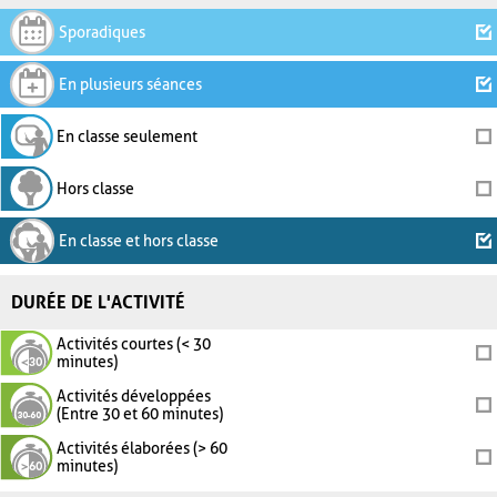
Sporadiques
En plusieurs séances
En classe seulement
Hors classe
En classe et hors classe
DURÉE DE L'ACTIVITÉ
Activités courtes (< 30
minutes)
Activités développées
(Entre 30 et 60 minutes)
Activités élaborées (> 60
minutes)