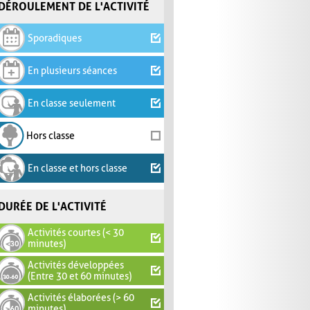
DÉROULEMENT DE L'ACTIVITÉ
Sporadiques
En plusieurs séances
En classe seulement
Hors classe
En classe et hors classe
DURÉE DE L'ACTIVITÉ
Activités courtes (< 30
minutes)
Activités développées
(Entre 30 et 60 minutes)
Activités élaborées (> 60
minutes)