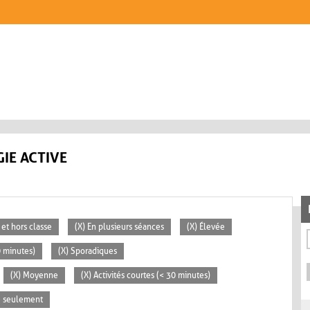
IE ACTIVE
 et hors classe
(X) En plusieurs séances
(X) Élevée
0 minutes)
(X) Sporadiques
(X) Moyenne
(X) Activités courtes (< 30 minutes)
se seulement