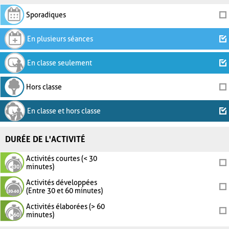
Sporadiques
En plusieurs séances
En classe seulement
Hors classe
En classe et hors classe
DURÉE DE L'ACTIVITÉ
Activités courtes (< 30
minutes)
Activités développées
(Entre 30 et 60 minutes)
Activités élaborées (> 60
minutes)