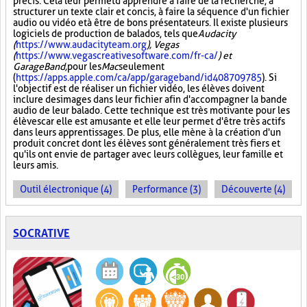
précis. Cela leur permet d'apprendre à faire de la recherche, à
structurer un texte clair et concis, à faire la séquence d'un fichier
audio ou vidéo et à être de bons présentateurs. Il existe plusieurs
logiciels de production de balados, tels que
Audacity
(
https://www.audacityteam.org
), Vegas
(
https://www.vegascreativesoftware.com/fr-ca/
) et
GarageBand,
pour les
Mac
seulement
(
https://apps.apple.com/ca/app/garageband/id408709785
). Si
l'objectif est de réaliser un fichier vidéo, les élèves doivent
inclure des images dans leur fichier afin d'accompagner la bande
audio de leur balado. Cette technique est très motivante pour les
élèves car elle est amusante et elle leur permet d'être très actifs
dans leurs apprentissages. De plus, elle mène à la création d'un
produit concret dont les élèves sont généralement très fiers et
qu'ils ont envie de partager avec leurs collègues, leur famille et
leurs amis.
Outil électronique (4)
Performance (3)
Découverte (4)
SOCRATIVE