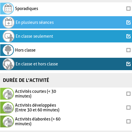
Sporadiques
En plusieurs séances
En classe seulement
Hors classe
En classe et hors classe
DURÉE DE L'ACTIVITÉ
Activités courtes (< 30
minutes)
Activités développées
(Entre 30 et 60 minutes)
Activités élaborées (> 60
minutes)