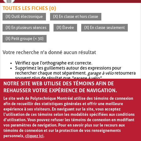
TOUTES LES FICHES (0)
(X) Outil électronique
(X) En classe et hors classe
(X) En plusieurs séances
(X) Élevée
(X) En classe seulement
(X) Petit groupe (< 30)
Votre recherche n'a donné aucun résultat
Vérifiez que l'orthographe est correcte.
Supprimez les guillemets autour des expressions pour
rechercher chaque mot séparément.
garage à vélo
retournera
souvent plus de résultat que
"garage à vélo"
.
NOTRE SITE WEB UTILISE DES TÉMOINS AFIN DE
Envisagez d'élargir votre recherche avec
OR
.
garage OR vélo
retournera souvent plus de résultat que
garage à vélo
.
REHAUSSER VOTRE EXPÉRIENCE DE NAVIGATION.
Le site web de Polytechnique Montréal utilise des témoins de connexion
afin de recueillir des statistiques générales et offrir une meilleure
expérience à ses visiteurs. En naviguant sur le site, vous acceptez
l’utilisation de ces témoins selon les modalités spécifiées aux conditions
d’utilisation. Vous pouvez refuser les témoins de connexion en modifiant
vos paramètres de navigation. Pour en savoir plus sur le recours aux
témoins de connexion et sur la protection de vos renseignements
personnels,
cliquez ici
.
Avis de confidentialité et conditions d’utilisation