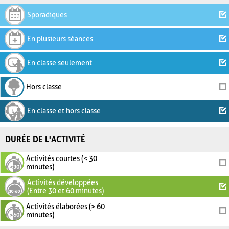
Sporadiques
En plusieurs séances
En classe seulement
Hors classe
En classe et hors classe
DURÉE DE L'ACTIVITÉ
Activités courtes (< 30
minutes)
Activités développées
(Entre 30 et 60 minutes)
Activités élaborées (> 60
minutes)