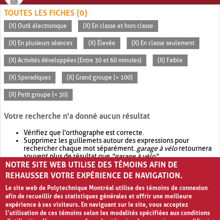
TOUTES LES FICHES (0)
(X) Outil électronique
(X) En classe et hors classe
(X) En plusieurs séances
(X) Élevée
(X) En classe seulement
(X) Activités développées (Entre 30 et 60 minutes)
(X) Faible
(X) Sporadiques
(X) Grand groupe (> 100)
(X) Petit groupe (< 30)
Votre recherche n'a donné aucun résultat
Vérifiez que l'orthographe est correcte.
Supprimez les guillemets autour des expressions pour
rechercher chaque mot séparément.
garage à vélo
retournera
souvent plus de résultat que
"garage à vélo"
.
NOTRE SITE WEB UTILISE DES TÉMOINS AFIN DE
Envisagez d'élargir votre recherche avec
OR
.
garage OR vélo
retournera souvent plus de résultat que
garage à vélo
.
REHAUSSER VOTRE EXPÉRIENCE DE NAVIGATION.
Le site web de Polytechnique Montréal utilise des témoins de connexion
afin de recueillir des statistiques générales et offrir une meilleure
expérience à ses visiteurs. En naviguant sur le site, vous acceptez
l’utilisation de ces témoins selon les modalités spécifiées aux conditions