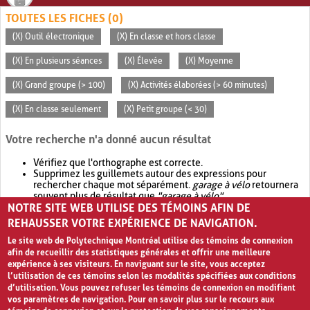
TOUTES LES FICHES (0)
(X) Outil électronique
(X) En classe et hors classe
(X) En plusieurs séances
(X) Élevée
(X) Moyenne
(X) Grand groupe (> 100)
(X) Activités élaborées (> 60 minutes)
(X) En classe seulement
(X) Petit groupe (< 30)
Votre recherche n'a donné aucun résultat
Vérifiez que l'orthographe est correcte.
Supprimez les guillemets autour des expressions pour
rechercher chaque mot séparément.
garage à vélo
retournera
souvent plus de résultat que
"garage à vélo"
.
NOTRE SITE WEB UTILISE DES TÉMOINS AFIN DE
Envisagez d'élargir votre recherche avec
OR
.
garage OR vélo
retournera souvent plus de résultat que
garage à vélo
.
REHAUSSER VOTRE EXPÉRIENCE DE NAVIGATION.
Le site web de Polytechnique Montréal utilise des témoins de connexion
afin de recueillir des statistiques générales et offrir une meilleure
expérience à ses visiteurs. En naviguant sur le site, vous acceptez
l’utilisation de ces témoins selon les modalités spécifiées aux conditions
d’utilisation. Vous pouvez refuser les témoins de connexion en modifiant
vos paramètres de navigation. Pour en savoir plus sur le recours aux