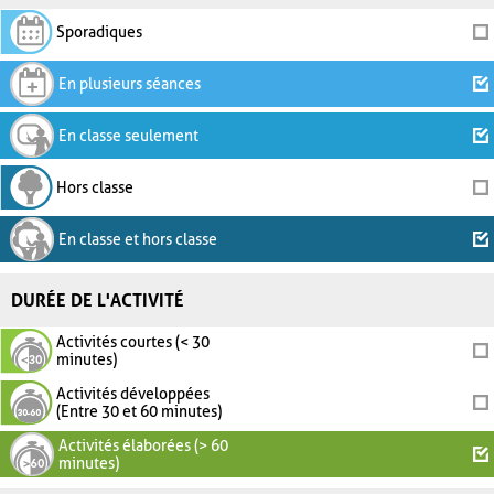
Sporadiques
En plusieurs séances
En classe seulement
Hors classe
En classe et hors classe
DURÉE DE L'ACTIVITÉ
Activités courtes (< 30
minutes)
Activités développées
(Entre 30 et 60 minutes)
Activités élaborées (> 60
minutes)