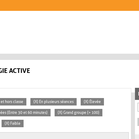
IE ACTIVE
 et hors classe
(X) En plusieurs séances
(X) Élevée
pées (Entre 30 et 60 minutes)
(X) Grand groupe (> 100)
(X) Faible