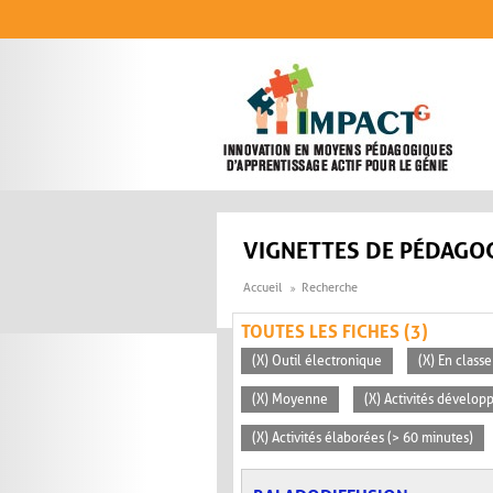
Aller au contenu principal
VIGNETTES DE PÉDAGOG
Accueil
Recherche
TOUTES LES FICHES (3)
(X) Outil électronique
(X) En classe
(X) Moyenne
(X) Activités dévelop
(X) Activités élaborées (> 60 minutes)