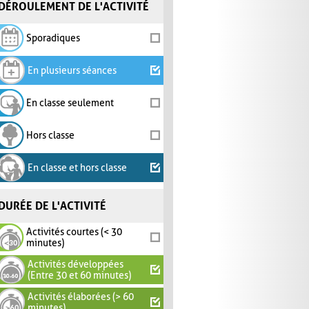
DÉROULEMENT DE L'ACTIVITÉ
Sporadiques
En plusieurs séances
En classe seulement
Hors classe
En classe et hors classe
DURÉE DE L'ACTIVITÉ
Activités courtes (< 30
minutes)
Activités développées
(Entre 30 et 60 minutes)
Activités élaborées (> 60
minutes)