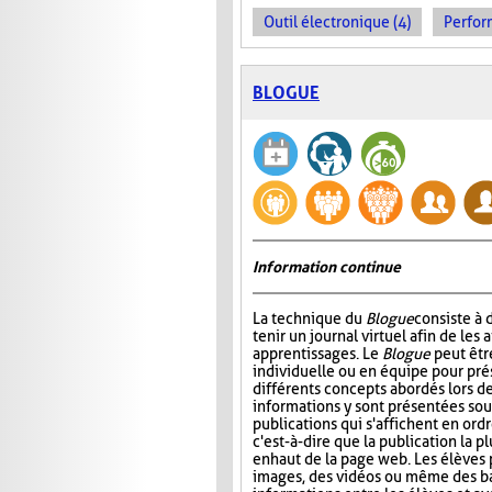
Outil électronique (4)
Perfor
BLOGUE
Information continue
La technique du
Blogue
consiste à
tenir un journal virtuel afin de les 
apprentissages. Le
Blogue
peut êtr
individuelle ou en équipe pour prés
différents concepts abordés lors de
informations y sont présentées sou
publications qui s'affichent en ord
c'est-à-dire que la publication la p
en haut de la page web. Les élèves 
images, des vidéos ou même des ba