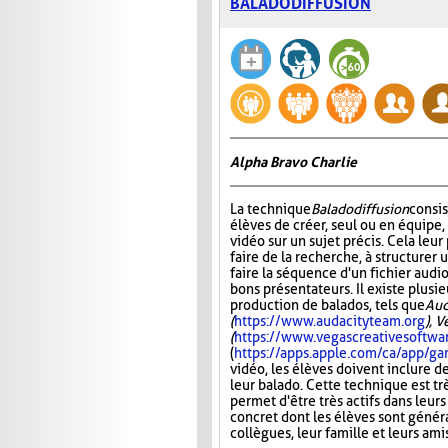
BALADODIFFUSION
Alpha Bravo Charlie
La technique
Baladodiffusion
consi
élèves de créer, seul ou en équipe,
vidéo sur un sujet précis. Cela leu
faire de la recherche, à structurer u
faire la séquence d'un fichier audio
bons présentateurs. Il existe plusie
production de balados, tels que
Aud
(
https://www.audacityteam.org
), 
(
https://www.vegascreativesoftwa
(
https://apps.apple.com/ca/app/
vidéo, les élèves doivent inclure d
leur balado. Cette technique est tr
permet d'être très actifs dans leurs
concret dont les élèves sont généra
collègues, leur famille et leurs ami