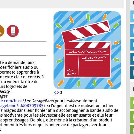
ste à demander aux
 des fichiers audio ou
r permet d'apprendre à
n texte clair et concis, à
 ou vidéo et à être de
urs logiciels de
acity
0
Vegas
re.com/fr-ca/
) et GarageBand,
pour les
Mac
seulement
garageband/id408709785
). Si l'objectif est de réaliser un fichier
es images dans leur fichier afin d'accompagner la bande audio de
ès motivante pour les élèves car elle est amusante et elle leur
 apprentissages. De plus, elle mène à la création d'un produit
lement très fiers et qu'ils ont envie de partager avec leurs
s.