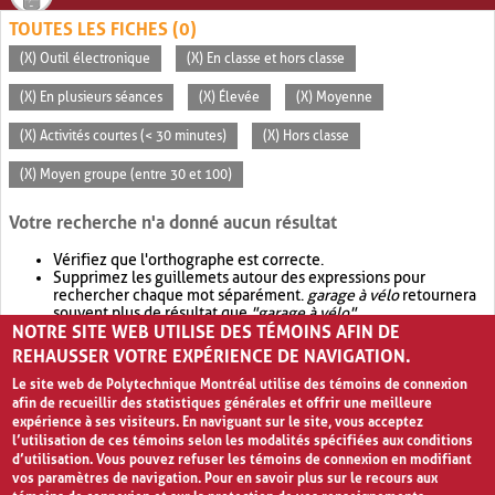
TOUTES LES FICHES (0)
(X) Outil électronique
(X) En classe et hors classe
(X) En plusieurs séances
(X) Élevée
(X) Moyenne
(X) Activités courtes (< 30 minutes)
(X) Hors classe
(X) Moyen groupe (entre 30 et 100)
Votre recherche n'a donné aucun résultat
Vérifiez que l'orthographe est correcte.
Supprimez les guillemets autour des expressions pour
rechercher chaque mot séparément.
garage à vélo
retournera
souvent plus de résultat que
"garage à vélo"
.
NOTRE SITE WEB UTILISE DES TÉMOINS AFIN DE
Envisagez d'élargir votre recherche avec
OR
.
garage OR vélo
retournera souvent plus de résultat que
garage à vélo
.
REHAUSSER VOTRE EXPÉRIENCE DE NAVIGATION.
Le site web de Polytechnique Montréal utilise des témoins de connexion
afin de recueillir des statistiques générales et offrir une meilleure
expérience à ses visiteurs. En naviguant sur le site, vous acceptez
l’utilisation de ces témoins selon les modalités spécifiées aux conditions
d’utilisation. Vous pouvez refuser les témoins de connexion en modifiant
vos paramètres de navigation. Pour en savoir plus sur le recours aux