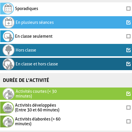
Sporadiques
En plusieurs séances
En classe seulement
Hors classe
En classe et hors classe
DURÉE DE L'ACTIVITÉ
Activités courtes (< 30
minutes)
Activités développées
(Entre 30 et 60 minutes)
Activités élaborées (> 60
minutes)