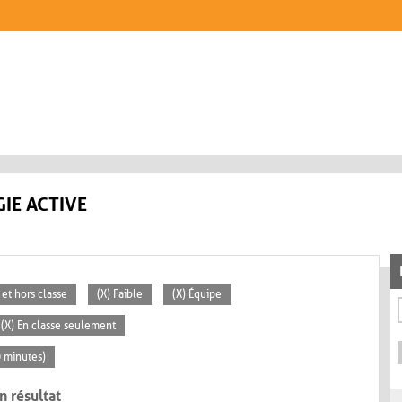
IE ACTIVE
 et hors classe
(X) Faible
(X) Équipe
(X) En classe seulement
0 minutes)
n résultat