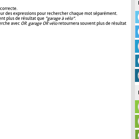
 correcte.
our des expressions pour rechercher chaque mot séparément.
nt plus de résultat que
"garage à vélo"
.
herche avec
OR
.
garage OR vélo
retournera souvent plus de résultat