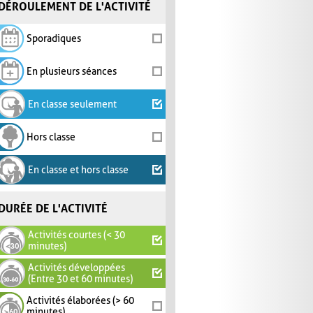
DÉROULEMENT DE L'ACTIVITÉ
Sporadiques
En plusieurs séances
En classe seulement
Hors classe
En classe et hors classe
DURÉE DE L'ACTIVITÉ
Activités courtes (< 30
minutes)
Activités développées
(Entre 30 et 60 minutes)
Activités élaborées (> 60
minutes)