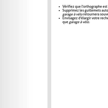
Vérifiez que l'orthographe est
Supprimez les guillemets aut
garage à vélo
retournera souve
Envisagez d'élargir votre rec
que
garage à vélo
.