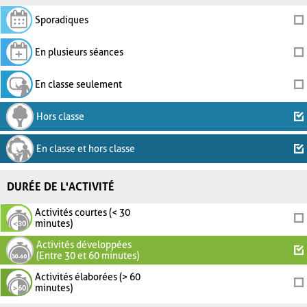
Sporadiques
En plusieurs séances
En classe seulement
Hors classe
En classe et hors classe
DURÉE DE L'ACTIVITÉ
Activités courtes (< 30
minutes)
Activités développées
(Entre 30 et 60 minutes)
Activités élaborées (> 60
minutes)