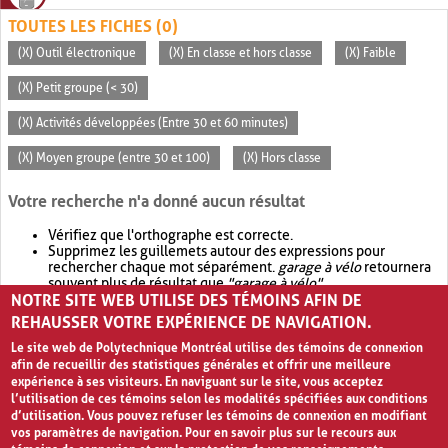
TOUTES LES FICHES (0)
(X) Outil électronique
(X) En classe et hors classe
(X) Faible
(X) Petit groupe (< 30)
(X) Activités développées (Entre 30 et 60 minutes)
(X) Moyen groupe (entre 30 et 100)
(X) Hors classe
Votre recherche n'a donné aucun résultat
Vérifiez que l'orthographe est correcte.
Supprimez les guillemets autour des expressions pour
rechercher chaque mot séparément.
garage à vélo
retournera
souvent plus de résultat que
"garage à vélo"
.
NOTRE SITE WEB UTILISE DES TÉMOINS AFIN DE
Envisagez d'élargir votre recherche avec
OR
.
garage OR vélo
retournera souvent plus de résultat que
garage à vélo
.
REHAUSSER VOTRE EXPÉRIENCE DE NAVIGATION.
Le site web de Polytechnique Montréal utilise des témoins de connexion
afin de recueillir des statistiques générales et offrir une meilleure
expérience à ses visiteurs. En naviguant sur le site, vous acceptez
l’utilisation de ces témoins selon les modalités spécifiées aux conditions
d’utilisation. Vous pouvez refuser les témoins de connexion en modifiant
vos paramètres de navigation. Pour en savoir plus sur le recours aux